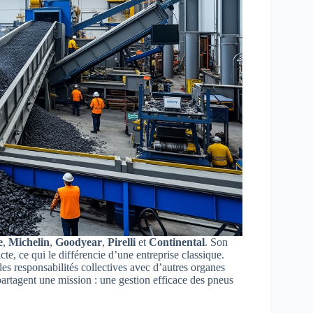
e
,
Michelin
,
Goodyear
,
Pirelli
et
Continental
. Son
te, ce qui le différencie d’une entreprise classique.
des responsabilités collectives avec d’autres organes
partagent une mission : une gestion efficace des pneus