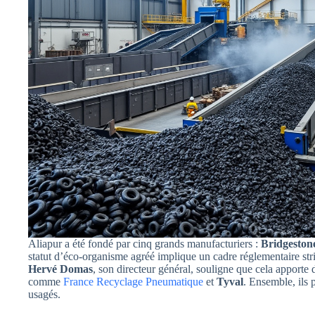
Aliapur a été fondé par cinq grands manufacturiers :
Bridgeston
statut d’éco-organisme agréé implique un cadre réglementaire stric
Hervé Domas
, son directeur général, souligne que cela apporte 
comme
France Recyclage Pneumatique
et
Tyval
. Ensemble, ils 
usagés.