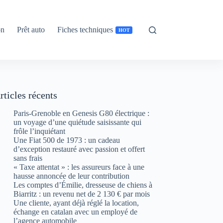
on
Prêt auto
Fiches techniques
HOT
rticles récents
Paris-Grenoble en Genesis G80 électrique :
un voyage d’une quiétude saisissante qui
frôle l’inquiétant
Une Fiat 500 de 1973 : un cadeau
d’exception restauré avec passion et offert
sans frais
« Taxe attentat » : les assureurs face à une
hausse annoncée de leur contribution
Les comptes d’Émilie, dresseuse de chiens à
Biarritz : un revenu net de 2 130 € par mois
Une cliente, ayant déjà réglé la location,
échange en catalan avec un employé de
l’agence automobile