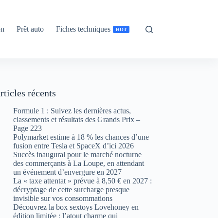
on
Prêt auto
Fiches techniques
HOT
rticles récents
Formule 1 : Suivez les dernières actus,
classements et résultats des Grands Prix –
Page 223
Polymarket estime à 18 % les chances d’une
fusion entre Tesla et SpaceX d’ici 2026
Succès inaugural pour le marché nocturne
des commerçants à La Loupe, en attendant
un événement d’envergure en 2027
La « taxe attentat » prévue à 8,50 € en 2027 :
décryptage de cette surcharge presque
invisible sur vos consommations
Découvrez la box sextoys Lovehoney en
édition limitée : l’atout charme qui