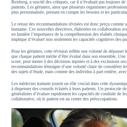
Reisberg, a suscité des critiques, car il n’évaluait pas toujours d
patients. Les gériatres, ainsi que plusieurs organismes profession
plus personnalisée, prenant en compte les besoins et les particula
Le retour des recommandations révisées est donc perçu comme 
humaine. Ces nouvelles directives, élaborées en collaboration ave
en lumière l’importance de la compréhension des réalités cliniques
implique d’évaluer non seulement les capacités cognitives des pat
Pour les gériatres, cette révision reflète une volonté de dépasser l
que chaque patient mérite d’être évalué dans son ensemble. Une 
score, peut mener à des décisions injustes et à des exclusions s
recommandations témoigne d’une volonté claire de considérer le
des sujets d’étude, mais comme des individus à part entière, avec l
Les médecins traitants jouent un rôle crucial dans cette dynamique
à dispenser des conseils éclairés à leurs patients. Un protocole de
généralistes d’évaluer rapidement les capacités de conduite de l
collaborative, où le patient est au centre des préoccupations.