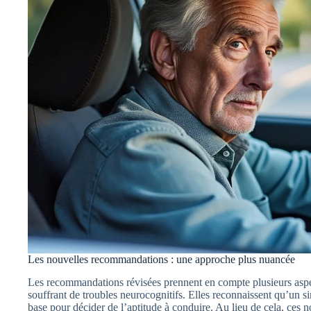
Les nouvelles recommandations : une approche plus nuancée
Les recommandations révisées prennent en compte plusieurs aspect
souffrant de troubles neurocognitifs. Elles reconnaissent qu’un si
base pour décider de l’aptitude à conduire. Au lieu de cela, ces 