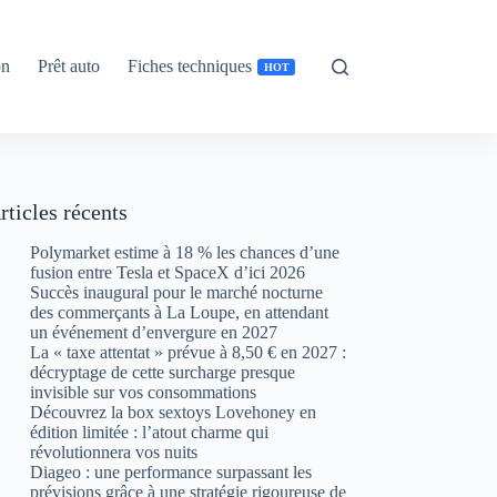
on
Prêt auto
Fiches techniques
HOT
rticles récents
Polymarket estime à 18 % les chances d’une
fusion entre Tesla et SpaceX d’ici 2026
Succès inaugural pour le marché nocturne
des commerçants à La Loupe, en attendant
un événement d’envergure en 2027
La « taxe attentat » prévue à 8,50 € en 2027 :
décryptage de cette surcharge presque
invisible sur vos consommations
Découvrez la box sextoys Lovehoney en
édition limitée : l’atout charme qui
révolutionnera vos nuits
Diageo : une performance surpassant les
prévisions grâce à une stratégie rigoureuse de