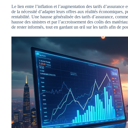
Le lien entre l’inflation et l’augmentation des tarifs d’assuranc
de la nécessité d’adapter leurs offres aux réalités économiques, p
rentabilité. Une hausse généralisée des tarifs d’assurance, comme
hausse des sinistres et par l’accroissement des coûts des matériaux 
de rester informés, tout en gardant un œil sur les tarifs afin de p