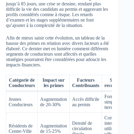
jusqu’à 85 jours, une crise se dessine, rendant plus
difficile la vie des candidats au permis et aggravant les
profils considérés comme à risque. Les retards
d’examen et les stages supplémentaires ne font
qu’ajouter à la complexité de la situation.
Afin de mieux saisir cette évolution, un tableau de la
hausse des primes en relation avec divers facteurs a été
élaboré. Ce dernier met en lumière comment différents
segments de conducteurs sont affectés et quelles
stratégies pourraient être considérées pour adoucir les
impacts financiers.
Catégorie de
Impact sur
Facteurs
Stratégies
Conducteurs
les primes
Contribuants
recommandée
Formules
Jeunes
Augmentation
Accès difficile
simplifiées au
Conducteurs
de 20-30%
au permis
tiers
Conduite
Densité de
intermittente,
Résidents de
Augmentation
circulation
utilisation de
Centre-Ville
de 15-25%
élevée
véhicules