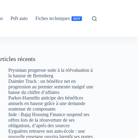
on
Prêt auto
Fiches techniques
HOT
rticles récents
Prysmian progresse suite à la réévaluation à
la hausse de Berenberg
Daimler Truck : un bénéfice net en
progression au premier semestre malgré une
baisse du chiffre d’affaires
Parker-Hannifin anticipe des bénéfices
annuels en hausse grâce à une demande
soutenue de composants
Inde : Bajaj Housing Finance suspend ses
offres lors de la réouverture de ses
obligations, d’après des sources
Eyguières retrouve son auto-école : une
nouvelle enseigne ouvrira bientôt ses portes