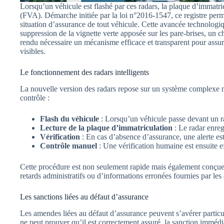
Lorsqu’un véhicule est flashé par ces radars, la plaque d’immatr
(FVA). Démarche initiée par la loi n°2016-1547, ce registre permet
situation d’assurance de tout véhicule. Cette avancée technologiq
suppression de la vignette verte apposée sur les pare-brises, un c
rendu nécessaire un mécanisme efficace et transparent pour assur
visibles.
Le fonctionnement des radars intelligents
La nouvelle version des radars repose sur un système complexe m
contrôle :
Flash du véhicule
: Lorsqu’un véhicule passe devant un ra
Lecture de la plaque d’immatriculation
: Le radar enreg
Vérification
: En cas d’absence d’assurance, une alerte es
Contrôle manuel
: Une vérification humaine est ensuite ef
Cette procédure est non seulement rapide mais également conçue 
retards administratifs ou d’informations erronées fournies par les
Les sanctions liées au défaut d’assurance
Les amendes liées au défaut d’assurance peuvent s’avérer particu
ne peut prouver qu’il est correctement assuré, la sanction immédi