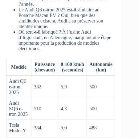
l’année.
Le Audi Q6 e-tron 2025 est-il similaire au
Porsche Macan EV ? Oui, bien que des
similitudes existent, Audi a su préserver son
identité unique.
Où sera-t-il fabriqué ? À l’usine Audi
d’Ingolstadt, en Allemagne, marquant une étape
importante pour la production de modèles
électriques.
Puissance
0-100 km/h
Autonomie
Modèle
(chevaux)
(secondes)
(km)
Audi Q6
e-tron
382
5,9
500
2025
Audi
SQ6 e-
510
4,3
500
tron 2025
Tesla
384
5,0
488
Model Y