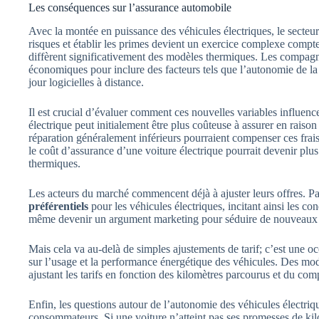
Les conséquences sur l’assurance automobile
Avec la montée en puissance des véhicules électriques, le secteur
risques et établir les primes devient un exercice complexe compte 
diffèrent significativement des modèles thermiques. Les compagn
économiques pour inclure des facteurs tels que l’autonomie de la 
jour logicielles à distance.
Il est crucial d’évaluer comment ces nouvelles variables influenc
électrique peut initialement être plus coûteuse à assurer en raison
réparation généralement inférieurs pourraient compenser ces frais
le coût d’assurance d’une voiture électrique pourrait devenir pl
thermiques.
Les acteurs du marché commencent déjà à ajuster leurs offres. P
préférentiels
pour les véhicules électriques, incitant ainsi les con
même devenir un argument marketing pour séduire de nouveaux cli
Mais cela va au-delà de simples ajustements de tarif; c’est une 
sur l’usage et la performance énergétique des véhicules. Des mod
ajustant les tarifs en fonction des kilomètres parcourus et du co
Enfin, les questions autour de l’autonomie des véhicules électri
consommateurs. Si une voiture n’atteint pas ses promesses de kil