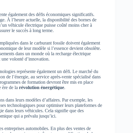
sente également des défis économiques significatifs.
ge. À l’heure actuelle, la disponibilité des bornes de
u’un véhicule électrique puisse coûté moins cher à
ssurer le succès à long terme.
 impliquées dans le carburant fossile doivent également
conomique de leur modèle si l’essence devient obsolète.
issements dans un monde où la recharge électrique
t une volonté d’innovation.
chnologies représente également un défi. Le marché du
tion de l’énergie, au service après-vente spécialisé dans
s programmes de formation devront être mis en place
e ère de la
révolution énergétique
.
ns dans leurs modèles d’affaires. Par exemple, les
ises technologiques pour optimiser leurs plateformes de
ie dans leurs véhicules. Cela signifie que des
omique qui a prévalu jusqu’ici.
des entreprises automobiles. En plus des ventes de