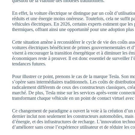
question de la viabilité des modèles traditionnels.
En effet, la voiture électrique se distingue par un coût d’utilisati
réduits et une énergie moins onéreuse. Toutefois, cela ne suffit p
véhicules électriques. En 2026, certains experts estiment que les
thermiques, offrant ainsi une opportunité pour une adoption plus 
Cette situation amène à reconsidérer le cycle de vie des coûts asso
voitures électriques bénéficient de primes gouvernementales et d
visent à encourager la transition énergétique et à diminuer les ém
économiques reste à prouver. Il est donc essentiel de surveiller l’
tendances futures.
Pour illustrer ce point, prenons le cas de la marque Tesla. Son mo
s’opère sans intermédiaires traditionnels. Les coûts de distributio
radicalement différents de ceux des constructeurs classiques, cré
marché. De plus, Tesla mise sur les services après-vente connectés
transformant chaque véhicule en un point de contact virtuel avec l
Ce changement de paradigme a ouvert la voie à la création d’un
dernier inclut non seulement les constructeurs automobiles, mais 
d’énergie, et des infrastructures de recharge. L’innovation technol
d’améliorer sans cesse l’expérience utilisateur et de réduire les c