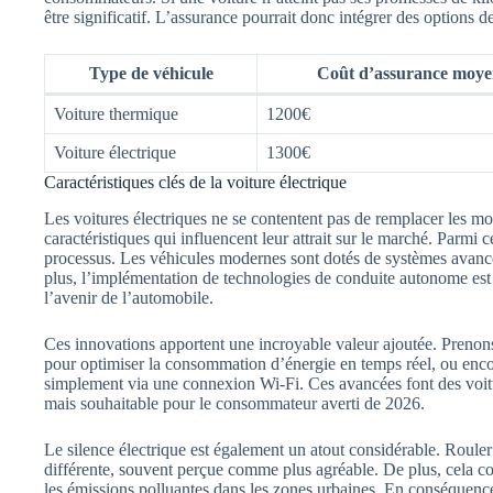
être significatif. L’assurance pourrait donc intégrer des options
Type de véhicule
Coût d’assurance moye
Voiture thermique
1200€
Voiture électrique
1300€
Caractéristiques clés de la voiture électrique
Les voitures électriques ne se contentent pas de remplacer les mo
caractéristiques qui influencent leur attrait sur le marché. Parmi ce
processus. Les véhicules modernes sont dotés de systèmes avancés
plus, l’implémentation de technologies de conduite autonome est
l’avenir de l’automobile.
Ces innovations apportent une incroyable valeur ajoutée. Prenons p
pour optimiser la consommation d’énergie en temps réel, ou encore 
simplement via une connexion Wi-Fi. Ces avancées font des voitu
mais souhaitable pour le consommateur averti de 2026.
Le silence électrique est également un atout considérable. Roule
différente, souvent perçue comme plus agréable. De plus, cela c
les émissions polluantes dans les zones urbaines. En conséquence