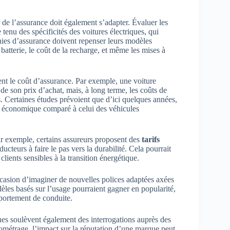
 de l’assurance doit également s’adapter. Évaluer les
tenu des spécificités des voitures électriques, qui
ies d’assurance doivent repenser leurs modèles
batterie, le coût de la recharge, et même les mises à
ent le coût d’assurance. Par exemple, une voiture
 de son prix d’achat, mais, à long terme, les coûts de
. Certaines études prévoient que d’ici quelques années,
us économique comparé à celui des véhicules
ar exemple, certains assureurs proposent des
tarifs
ducteurs à faire le pas vers la durabilité. Cela pourrait
ents sensibles à la transition énergétique.
occasion d’imaginer de nouvelles polices adaptées axées
èles basés sur l’usage pourraient gagner en popularité,
mportement de conduite.
ques soulèvent également des interrogations auprès des
ométrage, l’impact sur la réputation d’une marque peut