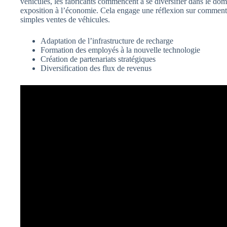
véhicules, les fabricants commencent à se diversifier dans le dom
exposition à l’économie. Cela engage une réflexion sur comment é
simples ventes de véhicules.
Adaptation de l’infrastructure de recharge
Formation des employés à la nouvelle technologie
Création de partenariats stratégiques
Diversification des flux de revenus