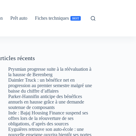
on
Prêt auto
Fiches techniques
HOT
rticles récents
Prysmian progresse suite à la réévaluation à
la hausse de Berenberg
Daimler Truck : un bénéfice net en
progression au premier semestre malgré une
baisse du chiffre d’affaires
Parker-Hannifin anticipe des bénéfices
annuels en hausse grâce à une demande
soutenue de composants
Inde : Bajaj Housing Finance suspend ses
offres lors de la réouverture de ses
obligations, d’après des sources
Eyguières retrouve son auto-école : une
nouvelle enseigne ouvrira bientôt ses portes