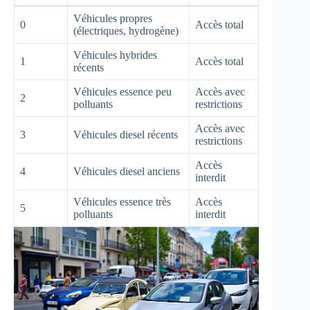
Véhicules propres
0
Accès total
(électriques, hydrogène)
Véhicules hybrides
1
Accès total
récents
Véhicules essence peu
Accès avec
2
polluants
restrictions
Accès avec
3
Véhicules diesel récents
restrictions
Accès
4
Véhicules diesel anciens
interdit
Véhicules essence très
Accès
5
polluants
interdit