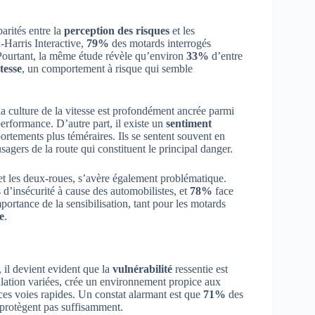
arités entre la
perception des risques
et les
Harris Interactive,
79%
des motards interrogés
 Pourtant, la même étude révèle qu’environ
33%
d’entre
tesse
, un comportement à risque qui semble
 la culture de la vitesse est profondément ancrée parmi
erformance. D’autre part, il existe un
sentiment
ortements plus téméraires. Ils se sentent souvent en
usagers de la route qui constituent le principal danger.
et les deux-roues, s’avère également problématique.
d’insécurité à cause des automobilistes, et
78%
face
mportance de la sensibilisation, tant pour les motards
e
.
 il devient evident que la
vulnérabilité
ressentie est
ulation variées, crée un environnement propice aux
 ces voies rapides. Un constat alarmant est que
71%
des
s protègent pas suffisamment.