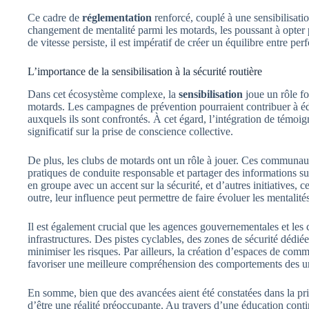
Ce cadre de
réglementation
renforcé, couplé à une sensibilisatio
changement de mentalité parmi les motards, les poussant à opter 
de vitesse persiste, il est impératif de créer un équilibre entre per
L’importance de la sensibilisation à la sécurité routière
Dans cet écosystème complexe, la
sensibilisation
joue un rôle f
motards. Les campagnes de prévention pourraient contribuer à éd
auxquels ils sont confrontés. À cet égard, l’intégration de témoi
significatif sur la prise de conscience collective.
De plus, les clubs de motards ont un rôle à jouer. Ces communau
pratiques de conduite responsable et partager des informations sur
en groupe avec un accent sur la sécurité, et d’autres initiatives, c
outre, leur influence peut permettre de faire évoluer les mentalit
Il est également crucial que les agences gouvernementales et les c
infrastructures. Des pistes cyclables, des zones de sécurité dédié
minimiser les risques. Par ailleurs, la création d’espaces de com
favoriser une meilleure compréhension des comportements des uns
En somme, bien que des avancées aient été constatées dans la pr
d’être une réalité préoccupante. Au travers d’une éducation contin