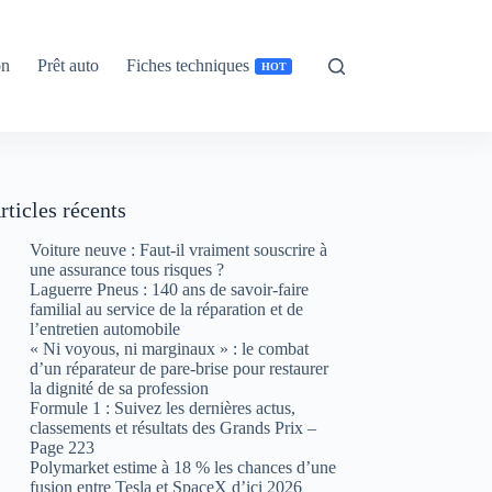
on
Prêt auto
Fiches techniques
HOT
rticles récents
Voiture neuve : Faut-il vraiment souscrire à
une assurance tous risques ?
Laguerre Pneus : 140 ans de savoir-faire
familial au service de la réparation et de
l’entretien automobile
« Ni voyous, ni marginaux » : le combat
d’un réparateur de pare-brise pour restaurer
la dignité de sa profession
Formule 1 : Suivez les dernières actus,
classements et résultats des Grands Prix –
Page 223
Polymarket estime à 18 % les chances d’une
fusion entre Tesla et SpaceX d’ici 2026