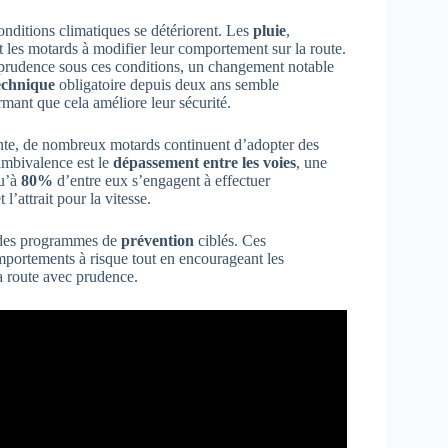
conditions climatiques se détériorent. Les
pluie
,
 les motards à modifier leur comportement sur la route.
 prudence sous ces conditions, un changement notable
echnique
obligatoire depuis deux ans semble
mant que cela améliore leur sécurité.
nte, de nombreux motards continuent d’adopter des
 ambivalence est le
dépassement entre les voies
, une
qu’à
80%
d’entre eux s’engagent à effectuer
l’attrait pour la vitesse.
er des programmes de
prévention
ciblés. Ces
portements à risque tout en encourageant les
a route avec prudence.