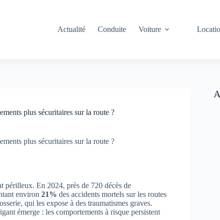
Actualité
Conduite
Voiture
Locati
A
ments plus sécuritaires sur la route ?
ments plus sécuritaires sur la route ?
t périlleux. En 2024, près de 720 décès de
ntant environ
21%
des accidents mortels sur les routes
rosserie, qui les expose à des traumatismes graves.
igant émerge : les comportements à risque persistent