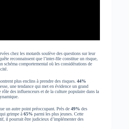
rvées chez les motards soulève des questions sur leur
quête reconnaissent que l’inter-file constitue un risque,
e un schéma comportemental où les considérations de
cité.
ontrent plus enclins à prendre des risques.
44%
itesse, une tendance qui met en évidence un grand
rôle des influenceurs et de la culture populaire dans la
 dynamique.
tue un autre point préoccupant. Près de
49%
des
e qui grimpe à
65%
parmi les plus jeunes. Cette
f, il pourrait être judicieux d’implémenter des