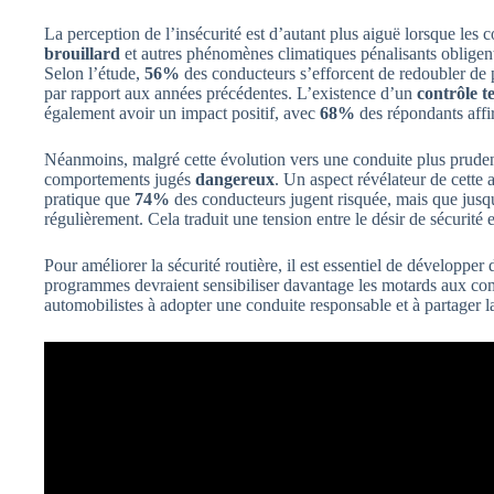
La perception de l’insécurité est d’autant plus aiguë lorsque les 
brouillard
et autres phénomènes climatiques pénalisants obligent
Selon l’étude,
56%
des conducteurs s’efforcent de redoubler de
par rapport aux années précédentes. L’existence d’un
contrôle t
également avoir un impact positif, avec
68%
des répondants affir
Néanmoins, malgré cette évolution vers une conduite plus prude
comportements jugés
dangereux
. Un aspect révélateur de cette
pratique que
74%
des conducteurs jugent risquée, mais que jus
régulièrement. Cela traduit une tension entre le désir de sécurité et 
Pour améliorer la sécurité routière, il est essentiel de développ
programmes devraient sensibiliser davantage les motards aux com
automobilistes à adopter une conduite responsable et à partager l