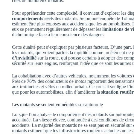
chez de nombreux motards.
Pour appréhender cette complexité, il convient d’explorer les disp
comportements réels
des motards. Selon une enquête de Toluna-
estiment être plus exposés aux accidents que les automobilistes.
eux se permettent régulièrement de dépasser les
limitations de vi
dichotomique face à leur conscience des dangers.
Cette dualité peut s’expliquer par plusieurs facteurs. D’une part,
les motards, qui voient parfois la rapidité comme un élément de p
d’invisibilité
sur la route, qui pousse certains à adopter des comp
sécurité sur leurs engins, renforçant l’idée que ce sont les autres 
La cohabitation avec d’autres véhicules, notamment les voitures 
Près de
76%
des conducteurs de motos rapportent des sensations 
aux trottinettes et vélos en milieu urbain. Ce constat souligne l’i
que pour les automobilistes, afin d’améliorer la
situation routièr
Les motards se sentent vulnérables sur autoroute
Lorsque l’on analyse le comportement des motards sur autoroute,
accentuée. La vitesse élevée, conjuguée à des conditions de circ
accidents. La majorité des motards ne se sent pas en sécurité sur
motards estiment que les infrastructures routières actuelles ne le