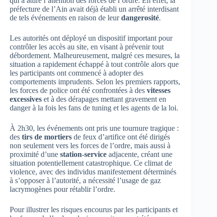
qui a attiré l’attention des forces de l’ordre. En effet, la
préfecture de l’Ain avait déjà établi un arrêté interdisant
de tels événements en raison de leur
dangerosité
.
Les autorités ont déployé un dispositif important pour
contrôler les accès au site, en visant à prévenir tout
débordement. Malheureusement, malgré ces mesures, la
situation a rapidement échappé à tout contrôle alors que
les participants ont commencé à adopter des
comportements imprudents. Selon les premiers rapports,
les forces de police ont été confrontées à des
vitesses
excessives
et à des dérapages mettant gravement en
danger à la fois les fans de tuning et les agents de la loi.
À 2h30, les événements ont pris une tournure tragique :
des
tirs de mortiers
de feux d’artifice ont été dirigés
non seulement vers les forces de l’ordre, mais aussi à
proximité d’une
station-service
adjacente, créant une
situation potentiellement catastrophique. Ce climat de
violence, avec des individus manifestement déterminés
à s’opposer à l’autorité, a nécessité l’usage de gaz
lacrymogènes pour rétablir l’ordre.
Pour illustrer les risques encourus par les participants et