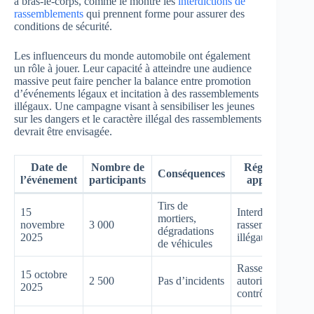
à bras-le-corps, comme le montre les
interdictions de
rassemblements
qui prennent forme pour assurer des
conditions de sécurité.
Les influenceurs du monde automobile ont également
un rôle à jouer. Leur capacité à atteindre une audience
massive peut faire pencher la balance entre promotion
d’événements légaux et incitation à des rassemblements
illégaux. Une campagne visant à sensibiliser les jeunes
sur les dangers et le caractère illégal des rassemblements
devrait être envisagée.
Date de
Nombre de
Régulations
Conséquences
l’événement
participants
appliquées
Tirs de
15
Interdiction des
mortiers,
novembre
3 000
rassemblements
dégradations
2025
illégaux
de véhicules
Rassemblement
15 octobre
2 500
Pas d’incidents
autorisé avec
2025
contrôle