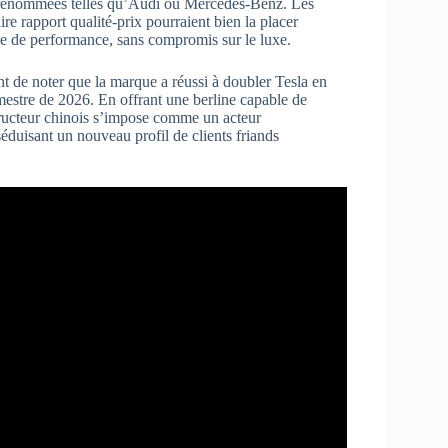
 renommées telles qu’Audi ou Mercedes-Benz. Les
aire rapport qualité-prix pourraient bien la placer
e de performance, sans compromis sur le luxe.
t de noter que la marque a réussi à doubler Tesla en
imestre de 2026. En offrant une berline capable de
structeur chinois s’impose comme un acteur
séduisant un nouveau profil de clients friands