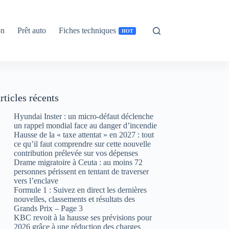
on
Prêt auto
Fiches techniques
HOT
rticles récents
Hyundai Inster : un micro-défaut déclenche
un rappel mondial face au danger d’incendie
Hausse de la « taxe attentat » en 2027 : tout
ce qu’il faut comprendre sur cette nouvelle
contribution prélevée sur vos dépenses
Drame migratoire à Ceuta : au moins 72
personnes périssent en tentant de traverser
vers l’enclave
Formule 1 : Suivez en direct les dernières
nouvelles, classements et résultats des
Grands Prix – Page 3
KBC revoit à la hausse ses prévisions pour
2026 grâce à une réduction des charges