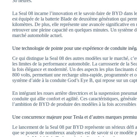
30 heures.
La Seal 08 incarne l’innovation et le savoir-faire de BYD dans le 
est équipée de la batterie Blade de deuxième génération qui per
kilomètres. De plus, elle représente une avancée significative en m
retrouver une pleine capacité en quelques minutes. Un système de 
marché automobile actuel.
Une technologie de pointe pour une expérience de conduite inég
Ce qui distingue la Seal 08 des autres modèles sur le marché, c’
les limites de la performance automobile. La carrosserie de la Se
la fois élégance et modernité. Un des aspects les plus fascinants
800 volts, permettant une recharge ultra-rapide, programmée et o
système d’aide à la conduite God’s Eye B, qui repose sur un cap
En intégrant les roues arrière directrices et la suspension pne
conduite qui allie confort et agilité. Ces caractéristiques, général
l’ambition de BYD de produire des modèles à la fois accessibles 
Une concurrence majeure pour Tesla et d’autres marques premi
Le lancement de la Seal 08 par BYD représente un sérieux défi 
que se posent de nombreux analystes est de savoir si ce modèle po