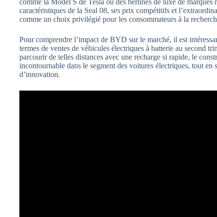
comme la Model S de Tesla ou des berlines de luxe de marques
caractéristiques de la Seal 08, ses prix compétitifs et l’extraordin
comme un choix privilégié pour les consommateurs à la recherch
Pour comprendre l’impact de BYD sur le marché, il est intéressan
termes de ventes de véhicules électriques à batterie au second tr
parcourir de telles distances avec une recharge si rapide, le con
incontournable dans le segment des voitures électriques, tout en 
d’innovation.