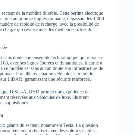
secteur de la mobilité durable. Cette berline électrique
met une autonomie impressionnante, dépassant les 1 000
atière de rapidité de recharge, avec la possibilité de
charge qui rivalise avec les meilleures offres du
alée
est sans doute son ensemble technologique qui repousse
al 08, avec ses lignes épurées et dynamiques, incarne à
 de ce modèle est sans aucun doute son infrastructure de
ptimale. Par ailleurs, chaque véhicule est muni du
teur LiDAR, garantissant une sécurité renforcée.
umatique DiSus-A, BYD promet une expérience de
ement réservées aux véhicules de luxe, illustrent
et sophistiqués.
um
aux géants du secteur, notamment Tesla. La question
urra réellement rivaliser avec des voitures établies