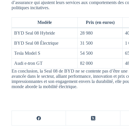
d’assurance qui ajustent leurs services aux comportements des 
politiques incitatives.
Modèle
Prix (en euros)
BYD Seal 08 Hybride
28 980
40
BYD Seal 08 Électrique
31 500
1
Tesla Model S
54 500
6
Audi e-tron GT
82 000
4
En conclusion, la Seal 08 de BYD ne se contente pas d’être une si
avancée dans le secteur, alliant performance, innovation et prix c
impressionnantes et son engagement envers la durabilité, elle po
monde aborde la mobilité électrique.