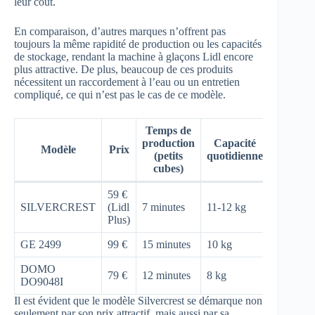
leur coût.
En comparaison, d’autres marques n’offrent pas
toujours la même rapidité de production ou les capacités
de stockage, rendant la machine à glaçons Lidl encore
plus attractive. De plus, beaucoup de ces produits
nécessitent un raccordement à l’eau ou un entretien
compliqué, ce qui n’est pas le cas de ce modèle.
Temps de
production
Capacité
Modèle
Prix
(petits
quotidienne
cubes)
59 €
SILVERCREST
(Lidl
7 minutes
11-12 kg
Plus)
GE 2499
99 €
15 minutes
10 kg
DOMO
79 €
12 minutes
8 kg
DO9048I
Il est évident que le modèle Silvercrest se démarque non
seulement par son prix attractif, mais aussi par sa