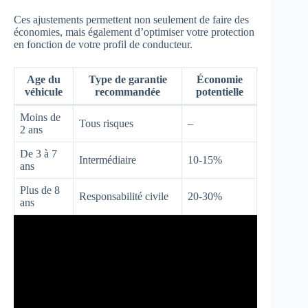
Ces ajustements permettent non seulement de faire des
économies, mais également d’optimiser votre protection
en fonction de votre profil de conducteur.
Age du
Type de garantie
Économie
véhicule
recommandée
potentielle
Moins de
Tous risques
–
2 ans
De 3 à 7
Intermédiaire
10-15%
ans
Plus de 8
Responsabilité civile
20-30%
ans