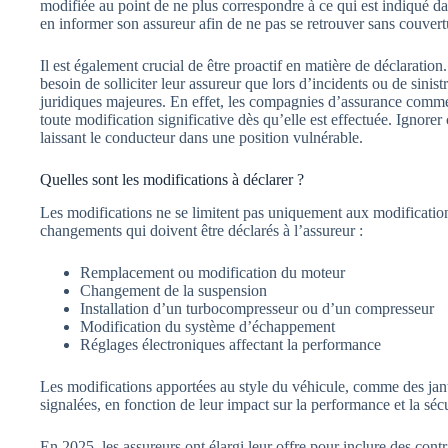
modifiée au point de ne plus correspondre à ce qui est indiqué da
en informer son assureur afin de ne pas se retrouver sans couvertu
Il est également crucial de être proactif en matière de déclaratio
besoin de solliciter leur assureur que lors d’incidents ou de sini
juridiques majeures. En effet, les compagnies d’assurance comme
toute modification significative dès qu’elle est effectuée. Ignorer
laissant le conducteur dans une position vulnérable.
Quelles sont les modifications à déclarer ?
Les modifications ne se limitent pas uniquement aux modification
changements qui doivent être déclarés à l’assureur :
Remplacement ou modification du moteur
Changement de la suspension
Installation d’un turbocompresseur ou d’un compresseur
Modification du système d’échappement
Réglages électroniques affectant la performance
Les modifications apportées au style du véhicule, comme des jant
signalées, en fonction de leur impact sur la performance et la séc
En 2025, les assureurs ont élargi leur offre pour inclure des con