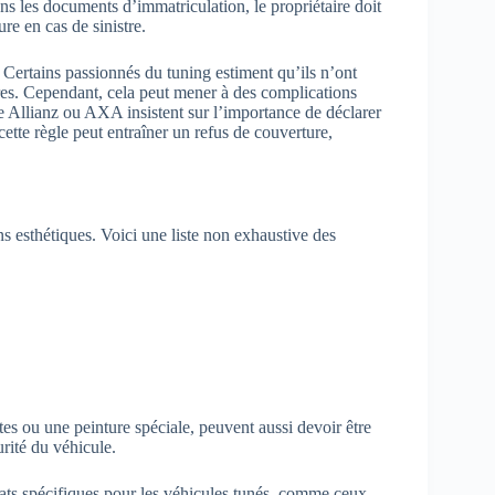
ns les documents d’immatriculation, le propriétaire doit
re en cas de sinistre.
n. Certains passionnés du tuning estiment qu’ils n’ont
stres. Cependant, cela peut mener à des complications
 Allianz ou AXA insistent sur l’importance de déclarer
 cette règle peut entraîner un refus de couverture,
s esthétiques. Voici une liste non exhaustive des
es ou une peinture spéciale, peuvent aussi devoir être
urité du véhicule.
trats spécifiques pour les véhicules tunés, comme ceux