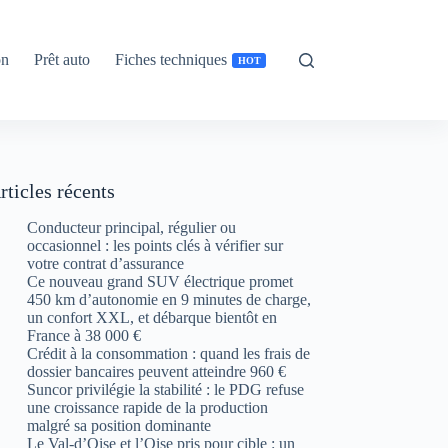
on
Prêt auto
Fiches techniques
HOT
rticles récents
Conducteur principal, régulier ou
occasionnel : les points clés à vérifier sur
votre contrat d’assurance
Ce nouveau grand SUV électrique promet
450 km d’autonomie en 9 minutes de charge,
un confort XXL, et débarque bientôt en
France à 38 000 €
Crédit à la consommation : quand les frais de
dossier bancaires peuvent atteindre 960 €
Suncor privilégie la stabilité : le PDG refuse
une croissance rapide de la production
malgré sa position dominante
Le Val-d’Oise et l’Oise pris pour cible : un