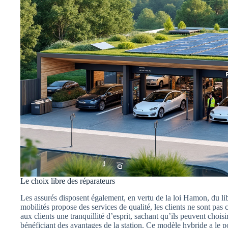
Le choix libre des réparateurs
Les assurés disposent également, en vertu de la loi Hamon, du lib
mobilités propose des services de qualité, les clients ne sont pas co
aux clients une tranquillité d’esprit, sachant qu’ils peuvent choisi
bénéficiant des avantages de la station. Ce modèle hybride a le pot