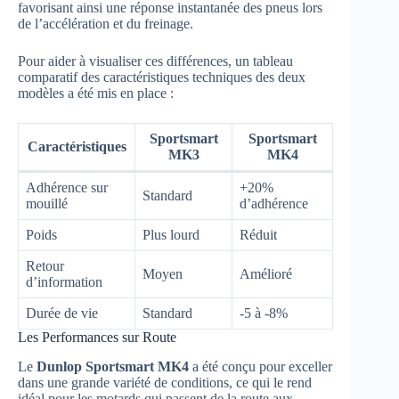
favorisant ainsi une réponse instantanée des pneus lors
de l’accélération et du freinage.
Pour aider à visualiser ces différences, un tableau
comparatif des caractéristiques techniques des deux
modèles a été mis en place :
Sportsmart
Sportsmart
Caractéristiques
MK3
MK4
Adhérence sur
+20%
Standard
mouillé
d’adhérence
Poids
Plus lourd
Réduit
Retour
Moyen
Amélioré
d’information
Durée de vie
Standard
-5 à -8%
Les Performances sur Route
Le
Dunlop Sportsmart MK4
a été conçu pour exceller
dans une grande variété de conditions, ce qui le rend
idéal pour les motards qui passent de la route aux