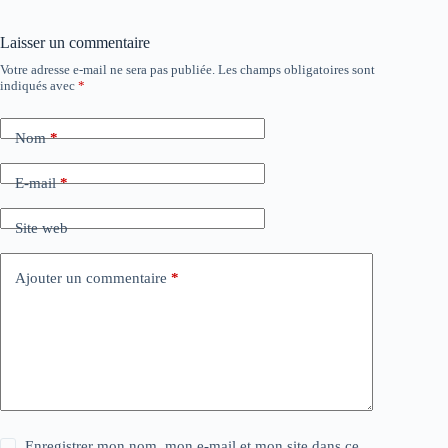
Laisser un commentaire
Votre adresse e-mail ne sera pas publiée.
Les champs obligatoires sont
indiqués avec
*
Nom
*
E-mail
*
Site web
Ajouter un commentaire
*
Enregistrer mon nom, mon e-mail et mon site dans ce