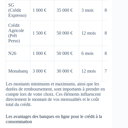
SG
(Crédit
1 000 €
35 000 €
3 mois
84 mois
Expresso)
Crédit
Agricole
1 500 €
50 000 €
12 mois
84 mois
(Prêt
Perso)
N26
1 000 €
50 000 €
6 mois
84 mois
Monabanq
3 000 €
30 000 €
12 mois
72 mois
Les montants minimums et maximums, ainsi que les
durées de remboursement, sont importants à prendre en
compte lors de votre choix. Ces éléments influencent
directement le montant de vos mensualités et le coût
total du crédit.
Les avantages des banques en ligne pour le crédit à la
consommation