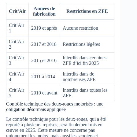
Années de
Crit’Air
Restrictions en ZFE
fabrication
Crit’Air
2019 et après
Aucune restriction
1
Crit’Air
2017 et 2018
Restrictions légères
2
Crit’Air
Interdits dans certaines
2015 et 2016
3
ZFE d’ici fin 2025
Crit’Air
Interdits dans de
2011 à 2014
4
nombreuses ZFE
Crit’Air
Interdits dans toutes les
2010 et avant
5
ZFE
Contrôle technique des deux-roues motorisés : une
obligation désormais appliquée
Le contrôle technique pour les deux-roues, qui a été
reporté à plusieurs reprises, sera finalement mis en
œuvre en 2025. Cette mesure ne concerne pas
uniquement les motos, mais aussi les scooters et