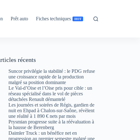
on
Prêt auto
Fiches techniques
HOT
rticles récents
Suncor privilégie la stabilité : le PDG refuse
une croissance rapide de la production
malgré sa position dominante
Le Val-d’Oise et l’Oise pris pour cible : un
réseau spécialisé dans le vol de pièces
détachées Renault démantelé
Les journées et soirées de Régis, gardien de
nuit en Ehpad à Chalon-sur-Saône, révèlent
une réalité à 1 890 € nets par mois
Prysmian progresse suite à la réévaluation à
la hausse de Berenberg
Daimler Truck : un bénéfice net en
progression au premier semestre malgré une