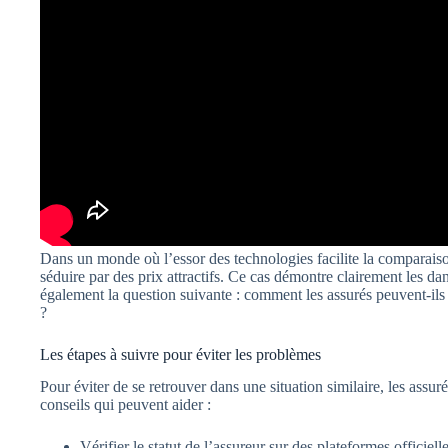
Dans un monde où l’essor des technologies facilite la comparaison 
séduire par des prix attractifs. Ce cas démontre clairement les da
également la question suivante : comment les assurés peuvent-ils
?
Les étapes à suivre pour éviter les problèmes
Pour éviter de se retrouver dans une situation similaire, les assu
conseils qui peuvent aider :
Vérifier le statut de l’assureur sur des plateformes officielle