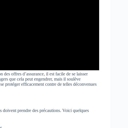
des offres d’assurance, il est facile de se laisser
ngers que cela peut engendrer, mais il soulève
 se protéger efficacement contre de telles déconvenues
rés doivent prendre des précautions. Voici quelques
s.