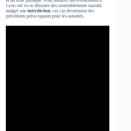
la sécurité publique. Pour illustrer, des événements à
Lyon ont vu se dérouler des rassemblements massifs
malgré une
interdiction
; ces cas deviennent des
précédents préoccupants pour les autorités.