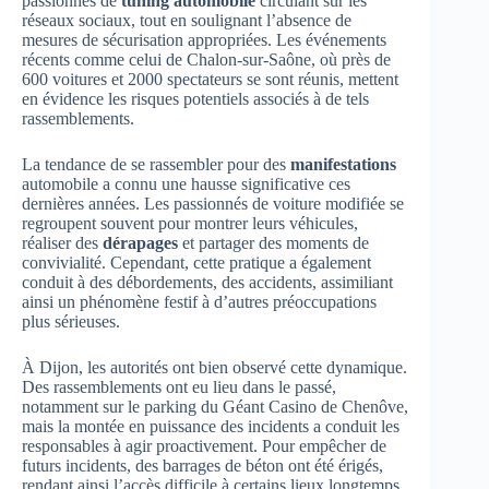
passionnés de
tuning automobile
circulant sur les
réseaux sociaux, tout en soulignant l’absence de
mesures de sécurisation appropriées. Les événements
récents comme celui de Chalon-sur-Saône, où près de
600 voitures et 2000 spectateurs se sont réunis, mettent
en évidence les risques potentiels associés à de tels
rassemblements.
La tendance de se rassembler pour des
manifestations
automobile a connu une hausse significative ces
dernières années. Les passionnés de voiture modifiée se
regroupent souvent pour montrer leurs véhicules,
réaliser des
dérapages
et partager des moments de
convivialité. Cependant, cette pratique a également
conduit à des débordements, des accidents, assimiliant
ainsi un phénomène festif à d’autres préoccupations
plus sérieuses.
À Dijon, les autorités ont bien observé cette dynamique.
Des rassemblements ont eu lieu dans le passé,
notamment sur le parking du Géant Casino de Chenôve,
mais la montée en puissance des incidents a conduit les
responsables à agir proactivement. Pour empêcher de
futurs incidents, des barrages de béton ont été érigés,
rendant ainsi l’accès difficile à certains lieux longtemps