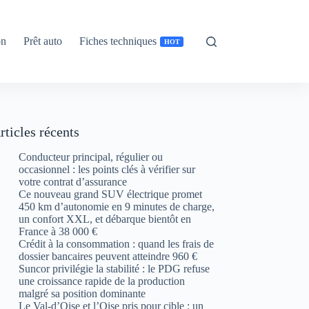
on
Prêt auto
Fiches techniques
HOT
rticles récents
Conducteur principal, régulier ou
occasionnel : les points clés à vérifier sur
votre contrat d’assurance
Ce nouveau grand SUV électrique promet
450 km d’autonomie en 9 minutes de charge,
un confort XXL, et débarque bientôt en
France à 38 000 €
Crédit à la consommation : quand les frais de
dossier bancaires peuvent atteindre 960 €
Suncor privilégie la stabilité : le PDG refuse
une croissance rapide de la production
malgré sa position dominante
Le Val-d’Oise et l’Oise pris pour cible : un