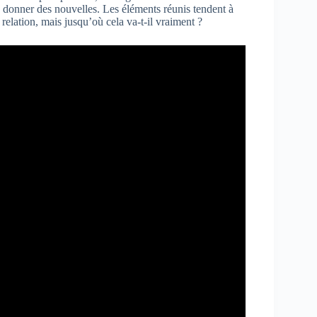
 à donner des nouvelles. Les éléments réunis tendent à
relation, mais jusqu’où cela va-t-il vraiment ?