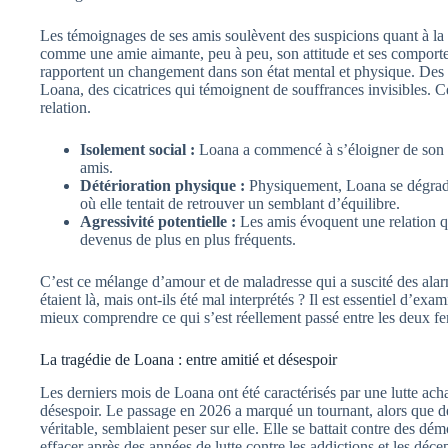
Les témoignages de ses amis soulèvent des suspicions quant à la
comme une amie aimante, peu à peu, son attitude et ses comport
rapportent un changement dans son état mental et physique. Des dé
Loana, des cicatrices qui témoignent de souffrances invisibles. C
relation.
Isolement social :
Loana a commencé à s’éloigner de son en
amis.
Détérioration physique :
Physiquement, Loana se dégradai
où elle tentait de retrouver un semblant d’équilibre.
Agressivité potentielle :
Les amis évoquent une relation qu
devenus de plus en plus fréquents.
C’est ce mélange d’amour et de maladresse qui a suscité des ala
étaient là, mais ont-ils été mal interprétés ? Il est essentiel d’
mieux comprendre ce qui s’est réellement passé entre les deux 
La tragédie de Loana : entre amitié et désespoir
Les derniers mois de Loana ont été caractérisés par une lutte ach
désespoir. Le passage en 2026 a marqué un tournant, alors que 
véritable, semblaient peser sur elle. Elle se battait contre des dé
effacer après des années de lutte contre les addictions et les déc