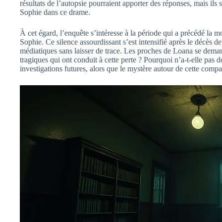
résultats de l’autopsie pourraient apporter des réponses, mais ils
Sophie dans ce drame.
À cet égard, l’enquête s’intéresse à la période qui a précédé la m
Sophie. Ce silence assourdissant s’est intensifié après le décès d
médiatiques sans laisser de trace. Les proches de Loana se deman
tragiques qui ont conduit à cette perte ? Pourquoi n’a-t-elle pas 
investigations futures, alors que le mystère autour de cette compa