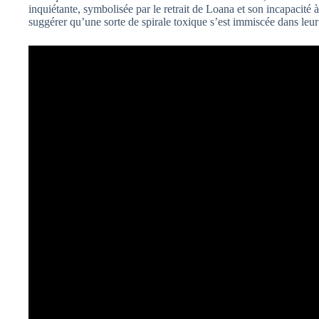
inquiétante, symbolisée par le retrait de Loana et son incapacité
suggérer qu’une sorte de spirale toxique s’est immiscée dans leur 