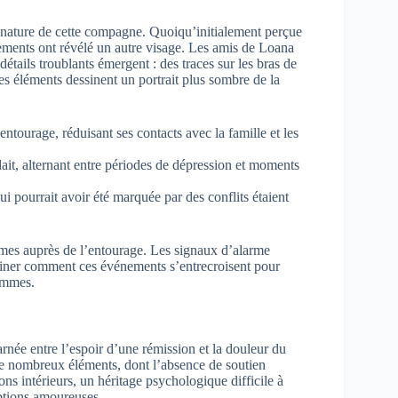
 nature de cette compagne. Quoiqu’initialement perçue
ements ont révélé un autre visage. Les amis de Loana
tails troublants émergent : des traces sur les bras de
es éléments dessinent un portrait plus sombre de la
tourage, réduisant ses contacts avec la famille et les
t, alternant entre périodes de dépression et moments
i pourrait avoir été marquée par des conflits étaient
rmes auprès de l’entourage. Les signaux d’alarme
examiner comment ces événements s’entrecroisent pour
femmes.
arnée entre l’espoir d’une rémission et la douleur du
de nombreux éléments, dont l’absence de soutien
mons intérieurs, un héritage psychologique difficile à
eptions amoureuses.