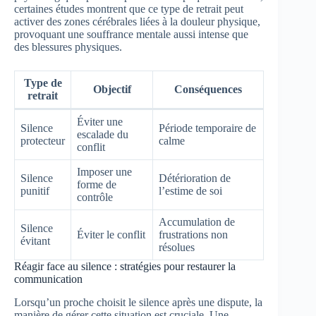
certaines études montrent que ce type de retrait peut
activer des zones cérébrales liées à la douleur physique,
provoquant une souffrance mentale aussi intense que
des blessures physiques.
Type de
Objectif
Conséquences
retrait
Éviter une
Silence
Période temporaire de
escalade du
protecteur
calme
conflit
Imposer une
Silence
Détérioration de
forme de
punitif
l’estime de soi
contrôle
Accumulation de
Silence
Éviter le conflit
frustrations non
évitant
résolues
Réagir face au silence : stratégies pour restaurer la
communication
Lorsqu’un proche choisit le silence après une dispute, la
manière de gérer cette situation est cruciale. Une