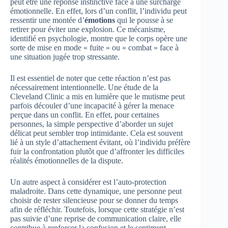
peut être une réponse instinctive face à une surcharge
émotionnelle. En effet, lors d’un conflit, l’individu peut
ressentir une montée d’
émotions
qui le pousse à se
retirer pour éviter une explosion. Ce mécanisme,
identifié en psychologie, montre que le corps opère une
sorte de mise en mode « fuite » ou « combat » face à
une situation jugée trop stressante.
Il est essentiel de noter que cette réaction n’est pas
nécessairement intentionnelle. Une étude de la
Cleveland Clinic a mis en lumière que le mutisme peut
parfois découler d’une incapacité à gérer la menace
perçue dans un conflit. En effet, pour certaines
personnes, la simple perspective d’aborder un sujet
délicat peut sembler trop intimidante. Cela est souvent
lié à un style d’attachement évitant, où l’individu préfère
fuir la confrontation plutôt que d’affronter les difficiles
réalités émotionnelles de la dispute.
Un autre aspect à considérer est l’auto-protection
maladroite. Dans cette dynamique, une personne peut
choisir de rester silencieuse pour se donner du temps
afin de réfléchir. Toutefois, lorsque cette stratégie n’est
pas suivie d’une reprise de communication claire, elle
contribue à renforcer la confusion et le sentiment