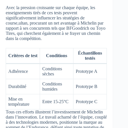
Avec la pression croissante sur chaque équipe, les
enseignements tirés de ces tests peuvent
significativement influencer les stratégies de
course,ultan, procurant un net avantage à Michelin par
rapport à ses concurrents tels que BFGoodrich ou Toyo
Tires, qui cherchent également à se frayer un chemin
dans la compétition.
Échantillons
Critères de test
Conditions
testés
Conditions
Adhérence
Prototype A
sèches
Conditions
Durabilité
Prototype B
humides
Mise en
Entre 15-25°C
Prototype C
température
Tous ces efforts illustrent l’investissement de Michelin
dans l’innovation. Le travail acharné de l’équipe, couplé
à des technologies modernes, positionne la marque au
sommet de l’Endurance, défiant ainsi toute tentative de