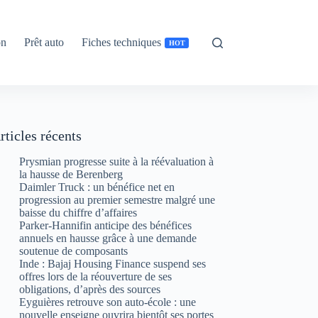
on
Prêt auto
Fiches techniques
HOT
rticles récents
Prysmian progresse suite à la réévaluation à
la hausse de Berenberg
Daimler Truck : un bénéfice net en
progression au premier semestre malgré une
baisse du chiffre d’affaires
Parker-Hannifin anticipe des bénéfices
annuels en hausse grâce à une demande
soutenue de composants
Inde : Bajaj Housing Finance suspend ses
offres lors de la réouverture de ses
obligations, d’après des sources
Eyguières retrouve son auto-école : une
nouvelle enseigne ouvrira bientôt ses portes