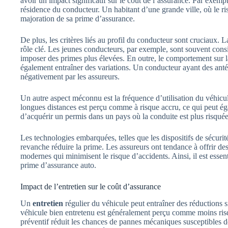
avoir un impact significatif sur le coût de l’assurance. Par exemp
résidence du conducteur. Un habitant d’une grande ville, où le ris
majoration de sa prime d’assurance.
De plus, les critères liés au profil du conducteur sont cruciaux. 
rôle clé. Les jeunes conducteurs, par exemple, sont souvent cons
imposer des primes plus élevées. En outre, le comportement sur la 
également entraîner des variations. Un conducteur ayant des antécé
négativement par les assureurs.
Un autre aspect méconnu est la fréquence d’utilisation du véhic
longues distances est perçu comme à risque accru, ce qui peut ég
d’acquérir un permis dans un pays où la conduite est plus risquée
Les technologies embarquées, telles que les dispositifs de sécurit
revanche réduire la prime. Les assureurs ont tendance à offrir d
modernes qui minimisent le risque d’accidents. Ainsi, il est essen
prime d’assurance auto.
Impact de l’entretien sur le coût d’assurance
Un
entretien
régulier du véhicule peut entraîner des réductions s
véhicule bien entretenu est généralement perçu comme moins risq
préventif réduit les chances de pannes mécaniques susceptibles 