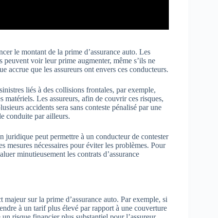
ncer le montant de la prime d’assurance auto. Les
s peuvent voir leur prime augmenter, même s’ils ne
que accrue que les assureurs ont envers ces conducteurs.
nistres liés à des collisions frontales, par exemple,
atériels. Les assureurs, afin de couvrir ces risques,
lusieurs accidents sera sans conteste pénalisé par une
 conduite par ailleurs.
ion juridique peut permettre à un conducteur de contester
les mesures nécessaires pour éviter les problèmes. Pour
évaluer minutieusement les contrats d’assurance
t majeur sur la prime d’assurance auto. Par exemple, si
endre à un tarif plus élevé par rapport à une couverture
un risque financier plus substantiel pour l’assureur.