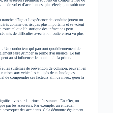
le, les assureurs prennent souvent en compte le lieu de
que de vol et d’accident est plus élevé, peut subir une
La tranche d’âge et l’expérience de conduite jouent un
idérés comme des risques plus importants et se voient
route tel que l’historique des infractions peut
dents de difficultés avec la loi routière sera vu plus
ule. Un conducteur qui parcourt quotidiennement de
alement faire grimper sa prime d’assurance. Le fait
 peut aussi influencer le montant de la prime.
é et les systèmes de prévention de collision, peuvent en
es remises aux véhicules équipés de technologies
tiel de comprendre ces facteurs afin de mieux gérer la
ignificatives sur la prime d’assurance. En effet, un
ué par les assureurs. Par exemple, un entretien
de provoquer des accidents. Cela démontre également