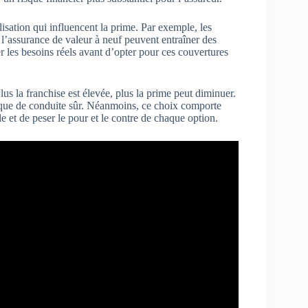
isation qui influencent la prime. Par exemple, les
 l’assurance de valeur à neuf peuvent entraîner des
 les besoins réels avant d’opter pour ces couvertures
s la franchise est élevée, plus la prime peut diminuer.
rique de conduite sûr. Néanmoins, ce choix comporte
le et de peser le pour et le contre de chaque option.