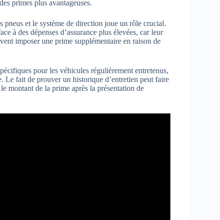
 des primes plus avantageuses.
s pneus et le système de direction joue un rôle crucial.
ace à des dépenses d’assurance plus élevées, car leur
uvent imposer une prime supplémentaire en raison de
spécifiques pour les véhicules régulièrement entretenus,
 Le fait de prouver un historique d’entretien peut faire
 le montant de la prime après la présentation de