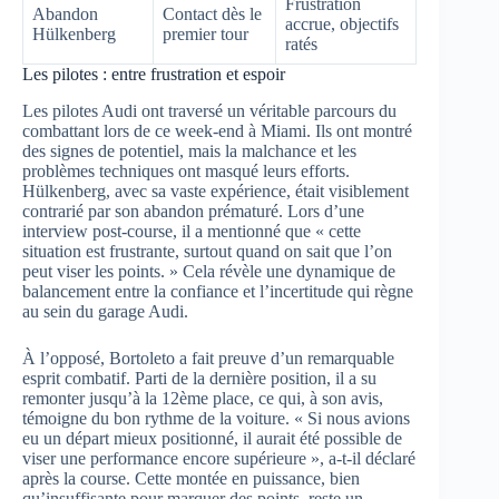
Frustration
Abandon
Contact dès le
accrue, objectifs
Hülkenberg
premier tour
ratés
Les pilotes : entre frustration et espoir
Les pilotes Audi ont traversé un véritable parcours du
combattant lors de ce week-end à Miami. Ils ont montré
des signes de potentiel, mais la malchance et les
problèmes techniques ont masqué leurs efforts.
Hülkenberg, avec sa vaste expérience, était visiblement
contrarié par son abandon prématuré. Lors d’une
interview post-course, il a mentionné que « cette
situation est frustrante, surtout quand on sait que l’on
peut viser les points. » Cela révèle une dynamique de
balancement entre la confiance et l’incertitude qui règne
au sein du garage Audi.
À l’opposé, Bortoleto a fait preuve d’un remarquable
esprit combatif. Parti de la dernière position, il a su
remonter jusqu’à la 12ème place, ce qui, à son avis,
témoigne du bon rythme de la voiture. « Si nous avions
eu un départ mieux positionné, il aurait été possible de
viser une performance encore supérieure », a-t-il déclaré
après la course. Cette montée en puissance, bien
qu’insuffisante pour marquer des points, reste un