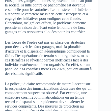
Puisque les garages fantômes représentent un fléau pour
la société, la lutte contre ce phénomène est devenue
essentielle pour les autorités. Le ministère de l’Intérieur
a reconnu le caractère massif de cette escroquerie et a
engagé des initiatives pour endiguer cette fraude.
Cependant, malgré ces efforts, le problème demeure
persisté en raison de l’écart entre le nombre de faux
garages et les ressources allouées pour les contrôler.
Les forces de l’ordre ont mis en place des stratégies
pour découvrir les faux garages, mais la pluralité
d’acteurs et la dispersion géographique compliquent la
tâche. Des opérations de terrain sont organisées, mais
ces dernières se révèlent parfois inefficaces face à des
individus extrêmement bien organisés. En effet, sur un
panel de 734 contrôles menés en 2024, peu ont abouti à
des résultats significatifs.
La police judiciaire recommande de mettre l’accent sur
la suspension des immatriculations douteuses dès qu’un
comportement suspect est observé. Par exemple, une
entreprise créant 250 immatriculations en un temps
record et disparaissant rapidement devrait alerter les
services compétents. Des mesures de protection au
niveau des données et de suivi des transactions