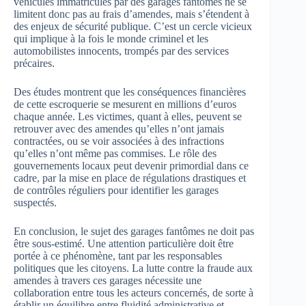
véhicules immatriculés par des garages fantômes ne se
limitent donc pas au frais d’amendes, mais s’étendent à
des enjeux de sécurité publique. C’est un cercle vicieux
qui implique à la fois le monde criminel et les
automobilistes innocents, trompés par des services
précaires.
Des études montrent que les conséquences financières
de cette escroquerie se mesurent en millions d’euros
chaque année. Les victimes, quant à elles, peuvent se
retrouver avec des amendes qu’elles n’ont jamais
contractées, ou se voir associées à des infractions
qu’elles n’ont même pas commises. Le rôle des
gouvernements locaux peut devenir primordial dans ce
cadre, par la mise en place de régulations drastiques et
de contrôles réguliers pour identifier les garages
suspectés.
En conclusion, le sujet des garages fantômes ne doit pas
être sous-estimé. Une attention particulière doit être
portée à ce phénomène, tant par les responsables
politiques que les citoyens. La lutte contre la fraude aux
amendes à travers ces garages nécessite une
collaboration entre tous les acteurs concernés, de sorte à
établir un équilibre entre fluidité administrative et