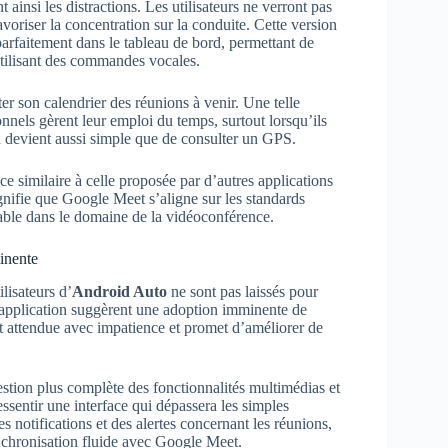
ainsi les distractions. Les utilisateurs ne verront pas
avoriser la concentration sur la conduite. Cette version
parfaitement dans le tableau de bord, permettant de
tilisant des commandes vocales.
r son calendrier des réunions à venir. Une telle
onnels gèrent leur emploi du temps, surtout lorsqu’ils
n devient aussi simple que de consulter un GPS.
ce similaire à celle proposée par d’autres applications
nifie que Google Meet s’aligne sur les standards
nable dans le domaine de la vidéoconférence.
inente
lisateurs d’
Android Auto
ne sont pas laissés pour
l’application suggèrent une adoption imminente de
t attendue avec impatience et promet d’améliorer de
estion plus complète des fonctionnalités multimédias et
ssentir une interface qui dépassera les simples
 notifications et des alertes concernant les réunions,
nchronisation fluide avec Google Meet.