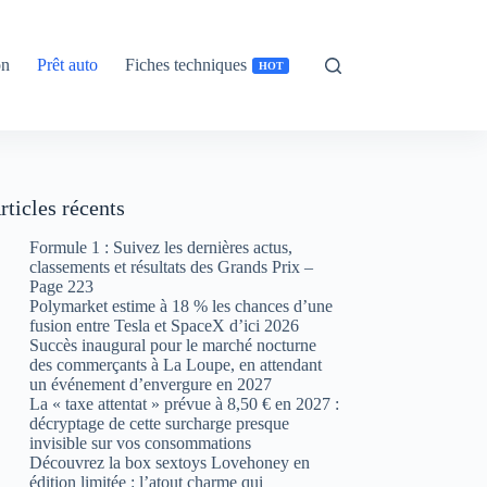
on
Prêt auto
Fiches techniques
HOT
rticles récents
Formule 1 : Suivez les dernières actus,
classements et résultats des Grands Prix –
Page 223
Polymarket estime à 18 % les chances d’une
fusion entre Tesla et SpaceX d’ici 2026
Succès inaugural pour le marché nocturne
des commerçants à La Loupe, en attendant
un événement d’envergure en 2027
La « taxe attentat » prévue à 8,50 € en 2027 :
décryptage de cette surcharge presque
invisible sur vos consommations
Découvrez la box sextoys Lovehoney en
édition limitée : l’atout charme qui