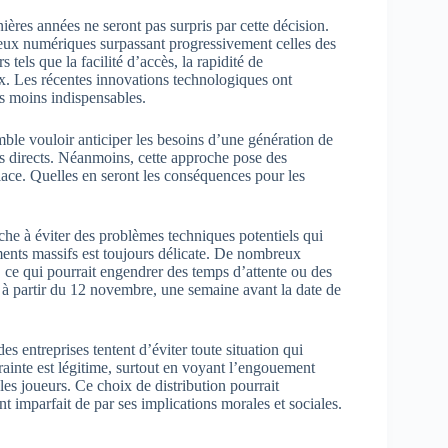
nières années ne seront pas surpris par cette décision.
e jeux numériques surpassant progressivement celles des
tels que la facilité d’accès, la rapidité de
eux. Les récentes innovations technologiques ont
es moins indispensables.
ble vouloir anticiper les besoins d’une génération de
ts directs. Néanmoins, cette approche pose des
lace. Quelles en seront les conséquences pour les
he à éviter des problèmes techniques potentiels qui
cements massifs est toujours délicate. De nombreux
, ce qui pourrait engendrer des temps d’attente ou des
u à partir du 12 novembre, une semaine avant la date de
es entreprises tentent d’éviter toute situation qui
crainte est légitime, surtout en voyant l’engouement
les joueurs. Ce choix de distribution pourrait
nt imparfait de par ses implications morales et sociales.