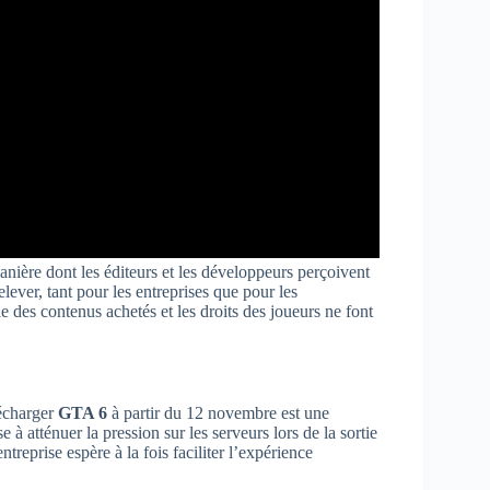
manière dont les éditeurs et les développeurs perçoivent
ever, tant pour les entreprises que pour les
 des contenus achetés et les droits des joueurs ne font
écharger
GTA 6
à partir du 12 novembre est une
à atténuer la pression sur les serveurs lors de la sortie
ntreprise espère à la fois faciliter l’expérience