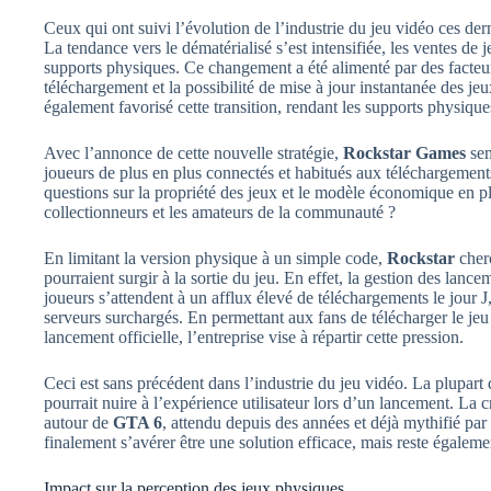
Ceux qui ont suivi l’évolution de l’industrie du jeu vidéo ces der
La tendance vers le dématérialisé s’est intensifiée, les ventes d
supports physiques. Ce changement a été alimenté par des facteurs 
téléchargement et la possibilité de mise à jour instantanée des j
également favorisé cette transition, rendant les supports physiqu
Avec l’annonce de cette nouvelle stratégie,
Rockstar Games
sem
joueurs de plus en plus connectés et habitués aux téléchargemen
questions sur la propriété des jeux et le modèle économique en p
collectionneurs et les amateurs de la communauté ?
En limitant la version physique à un simple code,
Rockstar
cherc
pourraient surgir à la sortie du jeu. En effet, la gestion des lan
joueurs s’attendent à un afflux élevé de téléchargements le jour J
serveurs surchargés. En permettant aux fans de télécharger le je
lancement officielle, l’entreprise vise à répartir cette pression.
Ceci est sans précédent dans l’industrie du jeu vidéo. La plupart d
pourrait nuire à l’expérience utilisateur lors d’un lancement. La 
autour de
GTA 6
, attendu depuis des années et déjà mythifié par 
finalement s’avérer être une solution efficace, mais reste égaleme
Impact sur la perception des jeux physiques