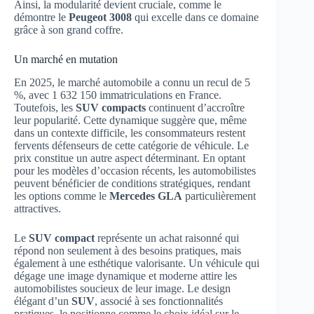
Ainsi, la modularité devient cruciale, comme le
démontre le
Peugeot 3008
qui excelle dans ce domaine
grâce à son grand coffre.
Un marché en mutation
En 2025, le marché automobile a connu un recul de 5
%, avec 1 632 150 immatriculations en France.
Toutefois, les
SUV compacts
continuent d’accroître
leur popularité. Cette dynamique suggère que, même
dans un contexte difficile, les consommateurs restent
fervents défenseurs de cette catégorie de véhicule. Le
prix constitue un autre aspect déterminant. En optant
pour les modèles d’occasion récents, les automobilistes
peuvent bénéficier de conditions stratégiques, rendant
les options comme le
Mercedes GLA
particulièrement
attractives.
Le
SUV compact
représente un achat raisonné qui
répond non seulement à des besoins pratiques, mais
également à une esthétique valorisante. Un véhicule qui
dégage une image dynamique et moderne attire les
automobilistes soucieux de leur image. Le design
élégant d’un
SUV
, associé à ses fonctionnalités
pratiques, le positionne comme le choix idéal sur le