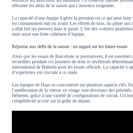
renforcer les liens entre les membres. Ce contexte intense favoris
affronter les aléas de la saison qui s’annonce exigeante.
La capacité d’une équipe à gérer la pression est ce qui peut faire
est constamment mis en avant. Les efforts de tous, du pilote aux 
a déjà fait ses preuves dans le passé. L’ère des voitures modern
mais aussi une forte cohésion d’équipe.
Réponse aux défis de la saison : un regard sur les futurs essais
Alors que les essais de Barcelone se poursuivent, il est essentiel
recueillies pendant ces journées de tests se révèleront déterminant
international de Bahreïn pour les essais officiels. La capacité à 
d’expérience est cruciale à ce stade.
Les équipes de Haas se concentrent sur plusieurs aspects clés. Pa
l’amélioration de la vitesse en virage sont devenues des priorités
éléments, grâce à une variété de configurations de circuit. Un 
compétitivité accrue sur la grille de départ.