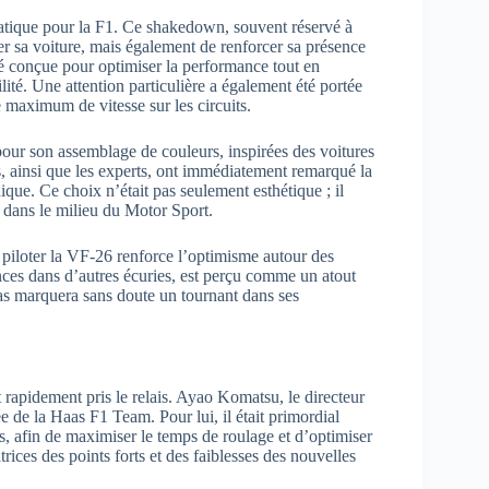
atique pour la F1. Ce shakedown, souvent réservé à
er sa voiture, mais également de renforcer sa présence
té conçue pour optimiser la performance tout en
té. Une attention particulière a également été portée
 maximum de vitesse sur les circuits.
pour son assemblage de couleurs, inspirées des voitures
ns, ainsi que les experts, ont immédiatement remarqué la
hique. Ce choix n’était pas seulement esthétique ; il
s dans le milieu du Motor Sport.
 piloter la VF-26 renforce l’optimisme autour des
ces dans d’autres écuries, est perçu comme un atout
aas marquera sans doute un tournant dans ses
 rapidement pris le relais. Ayao Komatsu, le directeur
ée de la Haas F1 Team. Pour lui, il était primordial
fs, afin de maximiser le temps de roulage et d’optimiser
trices des points forts et des faiblesses des nouvelles