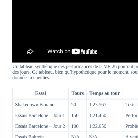
Un tableau synthétique des performances de la VF-26 pourrait per
des jours. Ce tableau, bien qu’hypothétique pour le moment, sou
données recueillies.
Essai
Tours
Temps au tour
Shakedown Fiorano
50
1:23.567
Tests i
Essais Barcelone – Jour 1
150
1:21.450
Perfor
Essais Barcelone – Jour 2
100
1:22.050
Problè
Essais Bahreïn
N/A
N/A
A veni