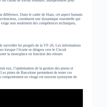
e un climat de travail solidaire, indispensable pour
 la différence. Dans le cadre de Haas, cet aspect humain
techniciens, constituent une dynamique essentielle qui
es exige non seulement des compétences techniques,
 de surveiller les progrès de la VF-26. Les informations
es lorsque l’écurie se dirigera vers le Circuit
ajuster la monoplace en fonction des retours
rmi eux, l’optimisation de la gestion des pneus et
. Les pistes de Barcelone permettent de tester ces
bon comportement en virage est souvent synonyme de