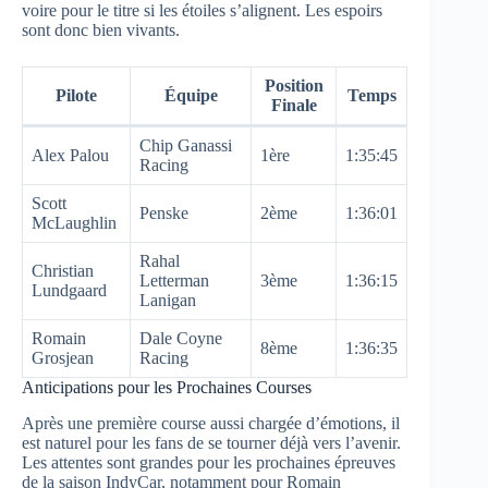
voire pour le titre si les étoiles s’alignent. Les espoirs
sont donc bien vivants.
Position
Pilote
Équipe
Temps
Finale
Chip Ganassi
Alex Palou
1ère
1:35:45
Racing
Scott
Penske
2ème
1:36:01
McLaughlin
Rahal
Christian
Letterman
3ème
1:36:15
Lundgaard
Lanigan
Romain
Dale Coyne
8ème
1:36:35
Grosjean
Racing
Anticipations pour les Prochaines Courses
Après une première course aussi chargée d’émotions, il
est naturel pour les fans de se tourner déjà vers l’avenir.
Les attentes sont grandes pour les prochaines épreuves
de la saison IndyCar, notamment pour Romain