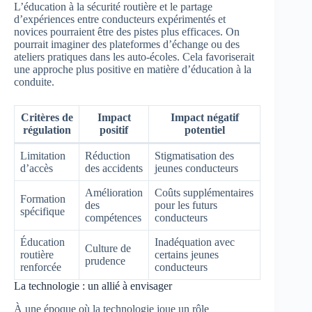
L’éducation à la sécurité routière et le partage
d’expériences entre conducteurs expérimentés et
novices pourraient être des pistes plus efficaces. On
pourrait imaginer des plateformes d’échange ou des
ateliers pratiques dans les auto-écoles. Cela favoriserait
une approche plus positive en matière d’éducation à la
conduite.
Critères de
Impact
Impact négatif
régulation
positif
potentiel
Limitation
Réduction
Stigmatisation des
d’accès
des accidents
jeunes conducteurs
Amélioration
Coûts supplémentaires
Formation
des
pour les futurs
spécifique
compétences
conducteurs
Éducation
Inadéquation avec
Culture de
routière
certains jeunes
prudence
renforcée
conducteurs
La technologie : un allié à envisager
À une époque où la technologie joue un rôle