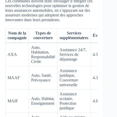
Les communes doivent donc envisager d’intégrer ces
nouvelles technologies pour optimiser la gestion de
leurs assurances automobiles, en s’appuyant sur des
assureurs modernes qui adoptent des approches
innovantes dans leurs prestations.
Nom de la
Types de
Services
Évaluation
compagnie
couverture
supplémentaires
Auto,
Assistance 24/7,
Habitation,
AXA
Services de
4.5/5
Responsabilité
dépannage
Civile
Assistance
Auto, Santé,
juridique,
MAAF
4.3/5
Prévoyance
Couverture
universelle
Assurance
Auto, Habitat,
scolaire,
MAIF
4.6/5
Enseignement
Protection
juridique