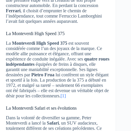
une première étape vers la création de son propre
constructeur automobile. En perdant la concession
Ferrari
, il choisit d’emprunter le chemin de
l’indépendance, tout comme Ferruccio Lamborghini
l’avait fait quelques années auparavant.
La Monteverdi High Speed 375
La
Monteverdi High Speed 375
est souvent
considérée comme l’un des joyaux de la marque. Ce
modèle allie puissance et élégance, offrant une
expérience de conduite inégalée. Avec ses
quatre roues
indépendantes
équipées de freins à disques, elle
garantit une maniabilité exceptionnelle. Ses lignes
dessinées par
Pietro Frua
lui confèrent un style élégant
et sportif à la fois. La production de la 375 a débuté en
1972, et malgré sa rareté – seulement 66 exemplaires
ont été fabriqués – elle est devenue un véritable objet de
désir pour les collectionneurs.
[1]
La Monteverdi Safari et ses évolutions
Dans la volonté de diversifier sa gamme, Peter
Monteverdi a lancé la
Safari
, un SUV audacieux,
totalement différent de ses créations précédentes. Ce