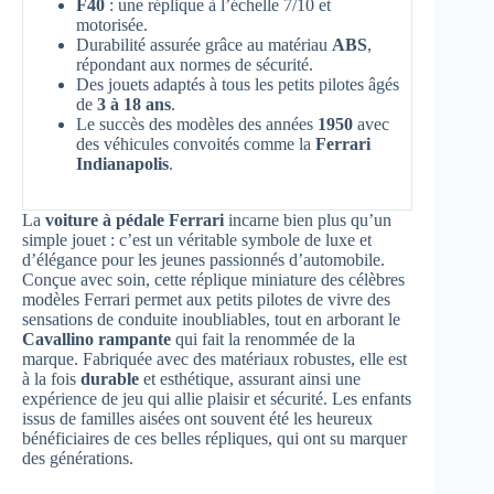
F40
: une réplique à l’échelle 7/10 et
motorisée.
Durabilité assurée grâce au matériau
ABS
,
répondant aux normes de sécurité.
Des jouets adaptés à tous les petits pilotes âgés
de
3 à 18 ans
.
Le succès des modèles des années
1950
avec
des véhicules convoités comme la
Ferrari
Indianapolis
.
La
voiture à pédale Ferrari
incarne bien plus qu’un
simple jouet : c’est un véritable symbole de luxe et
d’élégance pour les jeunes passionnés d’automobile.
Conçue avec soin, cette réplique miniature des célèbres
modèles Ferrari permet aux petits pilotes de vivre des
sensations de conduite inoubliables, tout en arborant le
Cavallino rampante
qui fait la renommée de la
marque. Fabriquée avec des matériaux robustes, elle est
à la fois
durable
et esthétique, assurant ainsi une
expérience de jeu qui allie plaisir et sécurité. Les enfants
issus de familles aisées ont souvent été les heureux
bénéficiaires de ces belles répliques, qui ont su marquer
des générations.