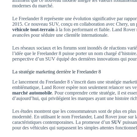
affirment que ce nouveau modèle intègre les valeurs fondamenta
modernes du marché.
Le Freelander 8 représente une évolution significative par rappor
2015. Ce nouveau SUV, conçu en collaboration avec Chery, un p
véhicule tout-terrain
à la fois performant et fiable. Land Rover
avancées pour séduire une clientèle internationale.
Les réseaux sociaux et les forums sont inondés de réactions varié
l’idée que le Freelander 8 puisse porter un nom chargé d’histoire
perspective d’un SUV équipé des dernières innovations qui pourr
La stratégie marketing derrière le Freelander 8
Le lancement du Freelander 8 s’inscrit dans une stratégie market
emblématique, Land Rover espère non seulement relancer ses vent
marché automobile
. Pour comprendre cette stratégie, il est es
d’aujourd’hui, qui privilégient les marques ayant une histoire riche
Les études montrent que les consommateurs sont de plus en plus at
modernité. En utilisant le nom Freelander, Land Rover joue sur l
caractéristiques contemporaines. La promesse d’un
SUV
puissan
pour des véhicules qui surpassent les simples attentes fonctionnel