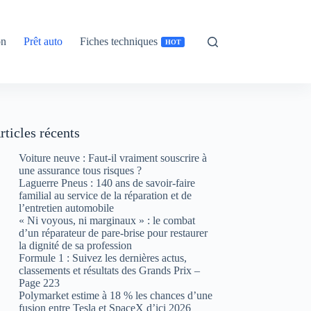
on
Prêt auto
Fiches techniques
HOT
rticles récents
Voiture neuve : Faut-il vraiment souscrire à
une assurance tous risques ?
Laguerre Pneus : 140 ans de savoir-faire
familial au service de la réparation et de
l’entretien automobile
« Ni voyous, ni marginaux » : le combat
d’un réparateur de pare-brise pour restaurer
la dignité de sa profession
Formule 1 : Suivez les dernières actus,
classements et résultats des Grands Prix –
Page 223
Polymarket estime à 18 % les chances d’une
fusion entre Tesla et SpaceX d’ici 2026