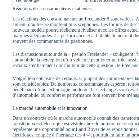
Technologie
Infodivertissement avancé, 
Réactions des consommateurs et attentes
Les réactions des consommateurs au Freelander 8 sont variées. Al
aiment, d’autres se montrent plus sceptiques. Les forums de dis
nouveau modèle pourra réellement rivaliser avec les offres actue
marques allemandes. La performance et la fiabilité demeurent des
souvent des communautés de passionnés.
Les discussions autour de la « pseudo Freelander » soulignent 
automobile, la perception d’un véhicule peut jouer un rôle aussi
sociaux s’enflamment donc autour de cette question : le Freeland
Malgré le scepticisme de certains, la plupart des commentaires la
sont considérables. De nombreux consommateurs espèrent retrouver
bénéficiant d’une technologie moderne. Ces échanges sont révéla
d’automobile, où confort et performance font souvent bon ménag
Le marché automobile et la innovation
Dans un contexte où le marché automobile connaît des transforma
transition vers l’électrique est visible chez de nombreux construc
représente une opportunité pour Land Rover de se repositionner
électriques, couplée à l’héritage des 4×4, pourrait en faire un p