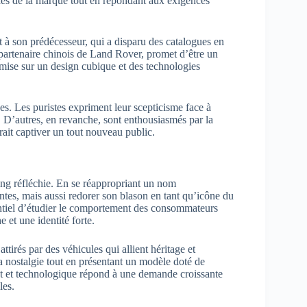
les de la marque tout en répondant aux exigences
t à son prédécesseur, qui a disparu des catalogues en
artenaire chinois de Land Rover, promet d’être un
 mise sur un design cubique et des technologies
es. Les puristes expriment leur scepticisme face à
. D’autres, en revanche, sont enthousiasmés par la
ait captiver un tout nouveau public.
ing réfléchie. En se réappropriant un nom
es, mais aussi redorer son blason en tant qu’icône du
sentiel d’étudier le comportement des consommateurs
 et une identité forte.
tirés par des véhicules qui allient héritage et
a nostalgie tout en présentant un modèle doté de
t et technologique répond à une demande croissante
les.