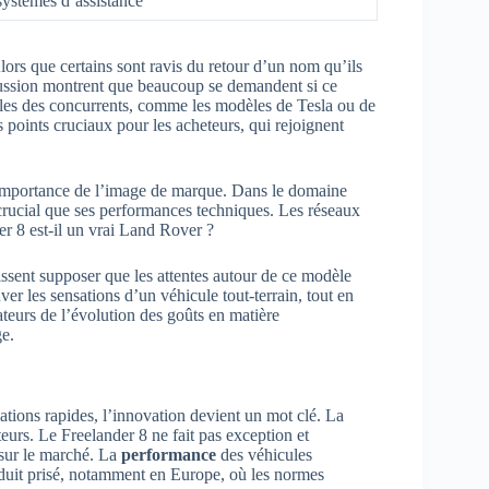
systèmes d’assistance
ors que certains sont ravis du retour d’un nom qu’ils
cussion montrent que beaucoup se demandent si ce
lles des concurrents, comme les modèles de Tesla ou de
 points cruciaux pour les acheteurs, qui rejoignent
l’importance de l’image de marque. Dans le domaine
 crucial que ses performances techniques. Les réseaux
er 8 est-il un vrai Land Rover ?
issent supposer que les attentes autour de ce modèle
 les sensations d’un véhicule tout-terrain, tout en
teurs de l’évolution des goûts en matière
e.
tions rapides, l’innovation devient un mot clé. La
teurs. Le Freelander 8 ne fait pas exception et
 sur le marché. La
performance
des véhicules
roduit prisé, notamment en Europe, où les normes