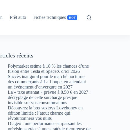
on
Prêt auto
Fiches techniques
HOT
rticles récents
Polymarket estime à 18 % les chances d’une
fusion entre Tesla et SpaceX d’ici 2026
Succès inaugural pour le marché nocturne
des commerçants à La Loupe, en attendant
un événement d’envergure en 2027
La « taxe attentat » prévue à 8,50 € en 2027 :
décryptage de cette surcharge presque
invisible sur vos consommations
Découvrez la box sextoys Lovehoney en
édition limitée : l’atout charme qui
révolutionnera vos nuits
Diageo : une performance surpassant les
prévisions grâce à une stratégie rigoureuse de