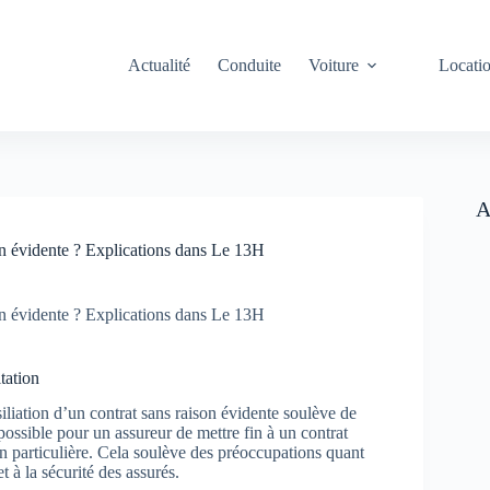
Actualité
Conduite
Voiture
Locati
A
ison évidente ? Explications dans Le 13H
ison évidente ? Explications dans Le 13H
tation
ésiliation d’un contrat sans raison évidente soulève de
t possible pour un assureur de mettre fin à un contrat
on particulière. Cela soulève des préoccupations quant
 à la sécurité des assurés.