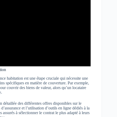
tion
nce habitation est une étape cruciale qui nécessite une
oins spécifiques en matière de couverture. Par exemple,
our couvrir des biens de valeur, alors qu’un locataire
e.
détaillée des différentes offres disponibles sur le
’assurance et l’utilisation d’outils en ligne dédiés à la
assurés à sélectionner le contrat le plus adapté à leurs