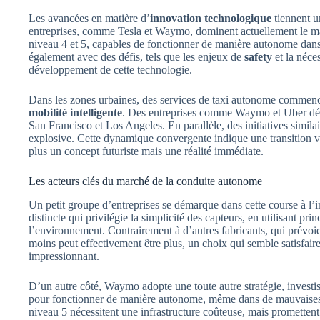
Les avancées en matière d’
innovation technologique
tiennent u
entreprises, comme Tesla et Waymo, dominent actuellement le m
niveau 4 et 5, capables de fonctionner de manière autonome dans
également avec des défis, tels que les enjeux de
safety
et la néce
développement de cette technologie.
Dans les zones urbaines, des services de taxi autonome commencen
mobilité intelligente
. Des entreprises comme Waymo et Uber dépl
San Francisco et Los Angeles. En parallèle, des initiatives simil
explosive. Cette dynamique convergente indique une transition 
plus un concept futuriste mais une réalité immédiate.
Les acteurs clés du marché de la conduite autonome
Un petit groupe d’entreprises se démarque dans cette course à l’
distincte qui privilégie la simplicité des capteurs, en utilisant p
l’environnement. Contrairement à d’autres fabricants, qui prévoi
moins peut effectivement être plus, un choix qui semble satisfair
impressionnant.
D’un autre côté, Waymo adopte une toute autre stratégie, investi
pour fonctionner de manière autonome, même dans de mauvaises
niveau 5 nécessitent une infrastructure coûteuse, mais prometten