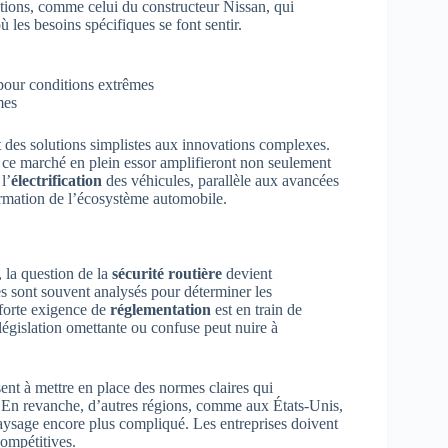
itions, comme celui du constructeur Nissan, qui
 les besoins spécifiques se font sentir.
pour conditions extrêmes
mes
t des solutions simplistes aux innovations complexes.
s ce marché en plein essor amplifieront non seulement
l’
électrification
des véhicules, parallèle aux avancées
formation de l’écosystème automobile.
 la question de la
sécurité routière
devient
 sont souvent analysés pour déterminer les
 forte exigence de
réglementation
est en train de
 législation omettante ou confuse peut nuire à
nt à mettre en place des normes claires qui
 En revanche, d’autres régions, comme aux États-Unis,
 paysage encore plus compliqué. Les entreprises doivent
compétitives.