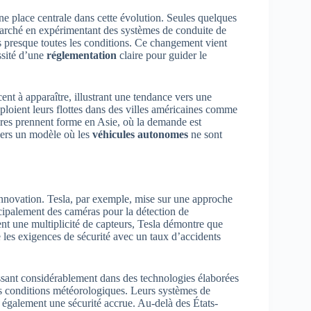
ne place centrale dans cette évolution. Seules quelques
arché en expérimentant des systèmes de conduite de
 presque toutes les conditions. Ce changement vient
ssité d’une
réglementation
claire pour guider le
t à apparaître, illustrant une tendance vers une
oient leurs flottes dans des villes américaines comme
aires prennent forme en Asie, où la demande est
vers un modèle où les
véhicules autonomes
ne sont
innovation. Tesla, par exemple, mise sur une approche
rincipalement des caméras pour la détection de
ent une multiplicité de capteurs, Tesla démontre que
e les exigences de sécurité avec un taux d’accidents
ssant considérablement dans des technologies élaborées
 conditions météorologiques. Leurs systèmes de
t également une sécurité accrue. Au-delà des États-