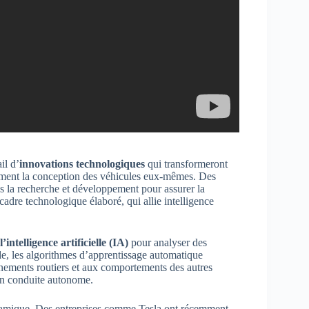
il d’
innovations technologiques
qui transformeront
lement la conception des véhicules eux-mêmes. Des
s la recherche et développement pour assurer la
 cadre technologique élaboré, qui allie intelligence
l’intelligence artificielle (IA)
pour analyser des
de, les algorithmes d’apprentissage automatique
nnements routiers et aux comportements des autres
 en conduite autonome.
dynamique. Des entreprises comme Tesla ont récemment