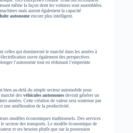
issant même la façon dont les voitures sont assemblées.
s machines mais auront également la capacité
duite autonome
encore plus intelligent.
ont celles qui domineront le marché dans les années à
électrification ouvre également des perspectives
longer l’autonomie tout en réduisant l’empreinte
t bien au-delà du simple secteur automobile pour
e marché des
véhicules autonomes
devrait générer un
aines années. Cette création de valeur sera soutenue par
et une amélioration de la productivité.
e leurs modèles économiques traditionnels. Des services
r le secteur des transports. Le modèle économique de
lisateur et ses besoins plutôt que sur la possession