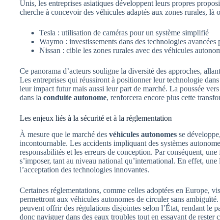
Unis, les entreprises asiatiques développent leurs propres propos
cherche à concevoir des véhicules adaptés aux zones rurales, là où
Tesla : utilisation de caméras pour un système simplifié
Waymo : investissements dans des technologies avancées 
Nissan : cible les zones rurales avec des véhicules autono
Ce panorama d’acteurs souligne la diversité des approches, allan
Les entreprises qui réussiront à positionner leur technologie dan
leur impact futur mais aussi leur part de marché. La poussée vers 
dans la
conduite autonome
, renforcera encore plus cette trans
Les enjeux liés à la sécurité et à la réglementation
À mesure que le marché des
véhicules autonomes
se développe,
incontournable. Les accidents impliquant des systèmes autonomes
responsabilités et les erreurs de conception. Par conséquent, une
s’imposer, tant au niveau national qu’international. En effet, une
l’acceptation des technologies innovantes.
Certaines réglementations, comme celles adoptées en Europe, vise
permettront aux véhicules autonomes de circuler sans ambiguïté.
peuvent offrir des régulations disjointes selon l’État, rendant le
donc naviguer dans des eaux troubles tout en essayant de rester 