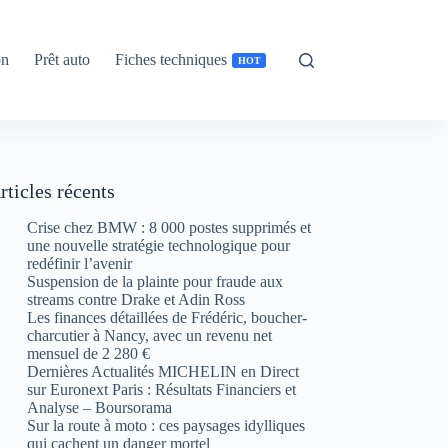
on
Prêt auto
Fiches techniques
HOT
rticles récents
Crise chez BMW : 8 000 postes supprimés et
une nouvelle stratégie technologique pour
redéfinir l’avenir
Suspension de la plainte pour fraude aux
streams contre Drake et Adin Ross
Les finances détaillées de Frédéric, boucher-
charcutier à Nancy, avec un revenu net
mensuel de 2 280 €
Dernières Actualités MICHELIN en Direct
sur Euronext Paris : Résultats Financiers et
Analyse – Boursorama
Sur la route à moto : ces paysages idylliques
qui cachent un danger mortel