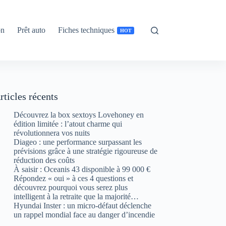
on
Prêt auto
Fiches techniques
HOT
rticles récents
Découvrez la box sextoys Lovehoney en
édition limitée : l’atout charme qui
révolutionnera vos nuits
Diageo : une performance surpassant les
prévisions grâce à une stratégie rigoureuse de
réduction des coûts
À saisir : Oceanis 43 disponible à 99 000 €
Répondez « oui » à ces 4 questions et
découvrez pourquoi vous serez plus
intelligent à la retraite que la majorité…
Hyundai Inster : un micro-défaut déclenche
un rappel mondial face au danger d’incendie