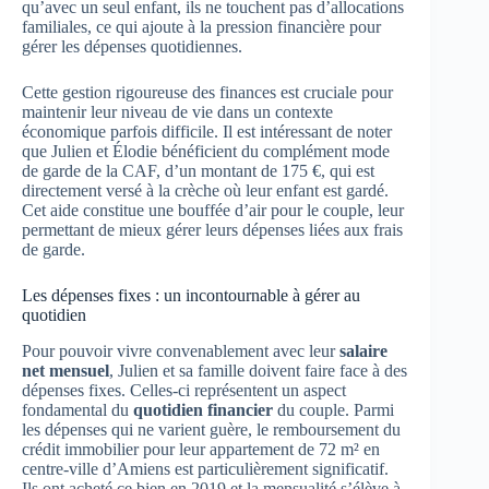
qu’avec un seul enfant, ils ne touchent pas d’allocations
familiales, ce qui ajoute à la pression financière pour
gérer les dépenses quotidiennes.
Cette gestion rigoureuse des finances est cruciale pour
maintenir leur niveau de vie dans un contexte
économique parfois difficile. Il est intéressant de noter
que Julien et Élodie bénéficient du complément mode
de garde de la CAF, d’un montant de 175 €, qui est
directement versé à la crèche où leur enfant est gardé.
Cet aide constitue une bouffée d’air pour le couple, leur
permettant de mieux gérer leurs dépenses liées aux frais
de garde.
Les dépenses fixes : un incontournable à gérer au
quotidien
Pour pouvoir vivre convenablement avec leur
salaire
net mensuel
, Julien et sa famille doivent faire face à des
dépenses fixes. Celles-ci représentent un aspect
fondamental du
quotidien financier
du couple. Parmi
les dépenses qui ne varient guère, le remboursement du
crédit immobilier pour leur appartement de 72 m² en
centre-ville d’Amiens est particulièrement significatif.
Ils ont acheté ce bien en 2019 et la mensualité s’élève à