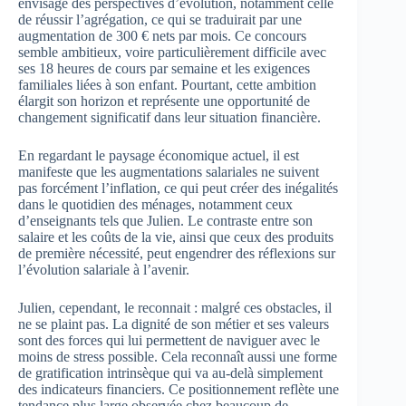
envisage des perspectives d’évolution, notamment celle
de réussir l’agrégation, ce qui se traduirait par une
augmentation de 300 € nets par mois. Ce concours
semble ambitieux, voire particulièrement difficile avec
ses 18 heures de cours par semaine et les exigences
familiales liées à son enfant. Pourtant, cette ambition
élargit son horizon et représente une opportunité de
changement significatif dans leur situation financière.
En regardant le paysage économique actuel, il est
manifeste que les augmentations salariales ne suivent
pas forcément l’inflation, ce qui peut créer des inégalités
dans le quotidien des ménages, notamment ceux
d’enseignants tels que Julien. Le contraste entre son
salaire et les coûts de la vie, ainsi que ceux des produits
de première nécessité, peut engendrer des réflexions sur
l’évolution salariale à l’avenir.
Julien, cependant, le reconnait : malgré ces obstacles, il
ne se plaint pas. La dignité de son métier et ses valeurs
sont des forces qui lui permettent de naviguer avec le
moins de stress possible. Cela reconnaît aussi une forme
de gratification intrinsèque qui va au-delà simplement
des indicateurs financiers. Ce positionnement reflète une
tendance plus large observée chez beaucoup de