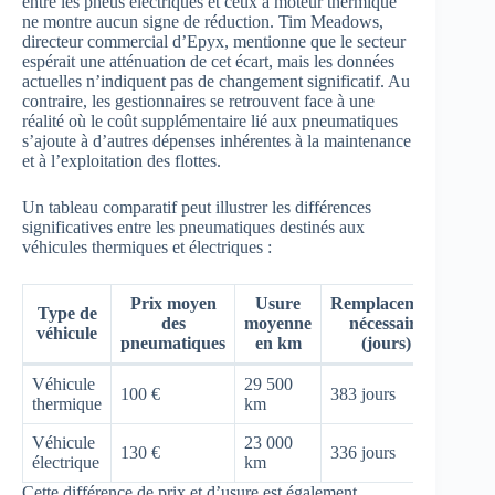
entre les pneus électriques et ceux à moteur thermique
ne montre aucun signe de réduction. Tim Meadows,
directeur commercial d’Epyx, mentionne que le secteur
espérait une atténuation de cet écart, mais les données
actuelles n’indiquent pas de changement significatif. Au
contraire, les gestionnaires se retrouvent face à une
réalité où le coût supplémentaire lié aux pneumatiques
s’ajoute à d’autres dépenses inhérentes à la maintenance
et à l’exploitation des flottes.
Un tableau comparatif peut illustrer les différences
significatives entre les pneumatiques destinés aux
véhicules thermiques et électriques :
Prix moyen
Usure
Remplacement
Type de
des
moyenne
nécessaire
véhicule
pneumatiques
en km
(jours)
Véhicule
29 500
100 €
383 jours
thermique
km
Véhicule
23 000
130 €
336 jours
électrique
km
Cette différence de prix et d’usure est également