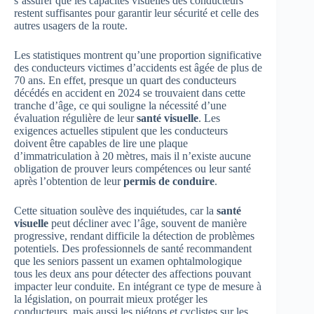
s’assurer que les capacités visuelles des conducteurs
restent suffisantes pour garantir leur sécurité et celle des
autres usagers de la route.
Les statistiques montrent qu’une proportion significative
des conducteurs victimes d’accidents est âgée de plus de
70 ans. En effet, presque un quart des conducteurs
décédés en accident en 2024 se trouvaient dans cette
tranche d’âge, ce qui souligne la nécessité d’une
évaluation régulière de leur
santé visuelle
. Les
exigences actuelles stipulent que les conducteurs
doivent être capables de lire une plaque
d’immatriculation à 20 mètres, mais il n’existe aucune
obligation de prouver leurs compétences ou leur santé
après l’obtention de leur
permis de conduire
.
Cette situation soulève des inquiétudes, car la
santé
visuelle
peut décliner avec l’âge, souvent de manière
progressive, rendant difficile la détection de problèmes
potentiels. Des professionnels de santé recommandent
que les seniors passent un examen ophtalmologique
tous les deux ans pour détecter des affections pouvant
impacter leur conduite. En intégrant ce type de mesure à
la législation, on pourrait mieux protéger les
conducteurs, mais aussi les piétons et cyclistes sur les