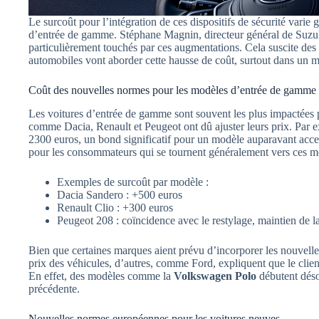
Le surcoût pour l’intégration de ces dispositifs de sécurité varie
d’entrée de gamme. Stéphane Magnin, directeur général de Suzuki
particulièrement touchés par ces augmentations. Cela suscite des 
automobiles vont aborder cette hausse de coût, surtout dans un m
Coût des nouvelles normes pour les modèles d’entrée de gamme
Les voitures d’entrée de gamme sont souvent les plus impactées
comme Dacia, Renault et Peugeot ont dû ajuster leurs prix. Par 
2300 euros, un bond significatif pour un modèle auparavant acc
pour les consommateurs qui se tournent généralement vers ces mo
Exemples de surcoût par modèle :
Dacia Sandero : +500 euros
Renault Clio : +300 euros
Peugeot 208 : coïncidence avec le restylage, maintien de la
Bien que certaines marques aient prévu d’incorporer les nouvelles
prix des véhicules, d’autres, comme Ford, expliquent que le clien
En effet, des modèles comme la
Volkswagen Polo
débutent déso
précédente.
Nouvelles normes européennes pour les voitures neuves