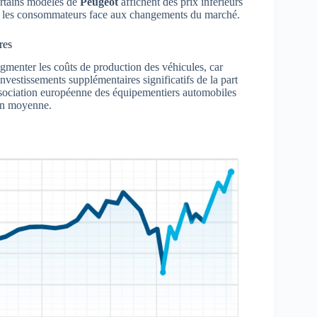
ertains modèles de
Peugeot
affichent des prix inférieurs
our les consommateurs face aux changements du marché.
res
menter les coûts de production des véhicules, car
investissements supplémentaires significatifs de la part
ssociation européenne des équipementiers automobiles
 en moyenne.