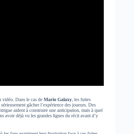
eu vidéo. Dans le cas de
Mario Galaxy
, les fuites
 sérieusement gâcher l’expérience des joueurs. Des
rigue aident à construire une anticipation, mais à quel
ns avoir déjà vu les grandes lignes du récit avant d’y
 les fans expriment leur frustration face à ces fuites