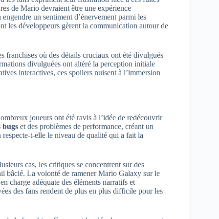
ures de Mario devraient être une expérience
cela engendre un sentiment d’énervement parmi les
ont les développeurs gèrent la communication autour de
franchises où des détails cruciaux ont été divulgués
ormations divulguées ont altéré la perception initiale
atives interactives, ces spoilers nuisent à l’immersion
mbreux joueurs ont été ravis à l’idée de redécouvrir
s bugs
et des problèmes de performance, créant un
respecte-t-elle le niveau de qualité qui a fait la
usieurs cas, les critiques se concentrent sur des
il bâclé. La volonté de ramener Mario Galaxy sur le
e en charge adéquate des éléments narratifs et
vées des fans rendent de plus en plus difficile pour les