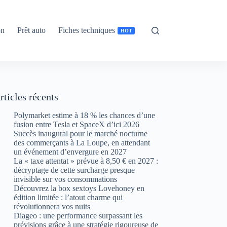
on
Prêt auto
Fiches techniques
HOT
rticles récents
Polymarket estime à 18 % les chances d’une
fusion entre Tesla et SpaceX d’ici 2026
Succès inaugural pour le marché nocturne
des commerçants à La Loupe, en attendant
un événement d’envergure en 2027
La « taxe attentat » prévue à 8,50 € en 2027 :
décryptage de cette surcharge presque
invisible sur vos consommations
Découvrez la box sextoys Lovehoney en
édition limitée : l’atout charme qui
révolutionnera vos nuits
Diageo : une performance surpassant les
prévisions grâce à une stratégie rigoureuse de