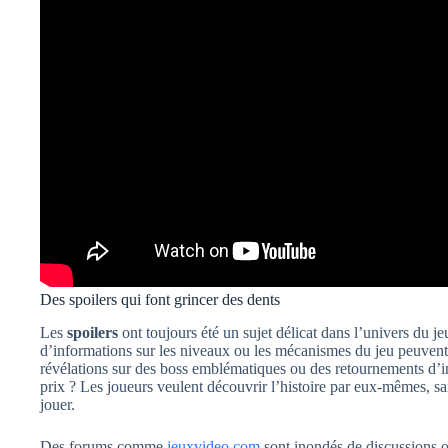
Des spoilers qui font grincer des dents
Les
spoilers
ont toujours été un sujet délicat dans l’univers du j
d’informations sur les niveaux ou les mécanismes du jeu peuvent
révélations sur des boss emblématiques ou des retournements d’int
prix ? Les joueurs veulent découvrir l’histoire par eux-mêmes, sa
jouer.
Des forums comme
jeuxvideo.com
sont inondés de discussions où