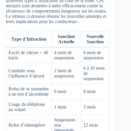
différents types d’infractions au code de la route. Ces
mesures sont destinées à lutter efficacement contre la
récurrence de comportements dangereux sur les routes.
Le tableau ci-dessous résume les nouvelles amendes et
leurs implications pour les conducteurs :
Sanction
Nouvelle
Type d’Infraction
Actuelle
Sanction
Excès de vitesse > 40
4 mois de
6 mois de
km/h
suspension
suspension
6 à 10 mois
Conduite sous
2 mois de
de
l’influence d’alcool
suspension
suspension
Refus de se soumettre
6 mois
8 mois
à un test d’alcoolémie
Usage du téléphone
1 mois
3 mois
au volant
Suspension
Refus d’obtempérer
non
12 mois
déterminée