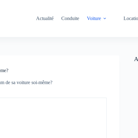
Actualité
Conduite
Voiture
Locati
A
même?
ium de sa voiture soi-même?