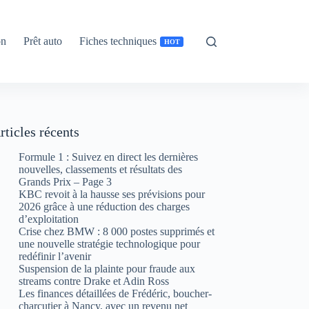
on
Prêt auto
Fiches techniques
HOT
rticles récents
Formule 1 : Suivez en direct les dernières
nouvelles, classements et résultats des
Grands Prix – Page 3
KBC revoit à la hausse ses prévisions pour
2026 grâce à une réduction des charges
d’exploitation
Crise chez BMW : 8 000 postes supprimés et
une nouvelle stratégie technologique pour
redéfinir l’avenir
Suspension de la plainte pour fraude aux
streams contre Drake et Adin Ross
Les finances détaillées de Frédéric, boucher-
charcutier à Nancy, avec un revenu net