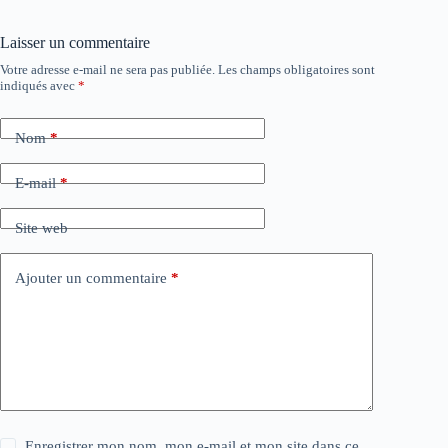
Laisser un commentaire
Votre adresse e-mail ne sera pas publiée.
Les champs obligatoires sont
indiqués avec
*
Nom
*
E-mail
*
Site web
Ajouter un commentaire
*
Enregistrer mon nom, mon e-mail et mon site dans ce