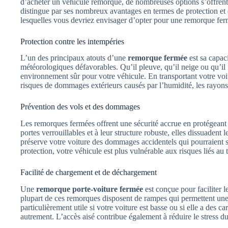
d’acheter un véhicule remorqué, de nombreuses options s’offrent 
distingue par ses nombreux avantages en termes de protection et d
lesquelles vous devriez envisager d’opter pour une remorque fermé
Protection contre les intempéries
L’un des principaux atouts d’une
remorque fermée
est sa capaci
météorologiques défavorables. Qu’il pleuve, qu’il neige ou qu’il
environnement sûr pour votre véhicule. En transportant votre vo
risques de dommages extérieurs causés par l’humidité, les rayons
Prévention des vols et des dommages
Les remorques fermées offrent une sécurité accrue en protégeant v
portes verrouillables et à leur structure robuste, elles dissuadent
préserve votre voiture des dommages accidentels qui pourraient s
protection, votre véhicule est plus vulnérable aux risques liés au 
Facilité de chargement et de déchargement
Une
remorque porte-voiture fermée
est conçue pour faciliter 
plupart de ces remorques disposent de rampes qui permettent une
particulièrement utile si votre voiture est basse ou si elle a des ca
autrement. L’accès aisé contribue également à réduire le stress dur