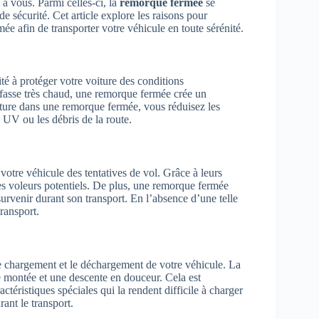
à vous. Parmi celles-ci, la
remorque fermée
se
e sécurité. Cet article explore les raisons pour
e afin de transporter votre véhicule en toute sérénité.
té à protéger votre voiture des conditions
 fasse très chaud, une remorque fermée crée un
iture dans une remorque fermée, vous réduisez les
 UV ou les débris de la route.
otre véhicule des tentatives de vol. Grâce à leurs
 les voleurs potentiels. De plus, une remorque fermée
urvenir durant son transport. En l’absence d’une telle
transport.
le chargement et le déchargement de votre véhicule. La
 montée et une descente en douceur. Cela est
ractéristiques spéciales qui la rendent difficile à charger
ant le transport.