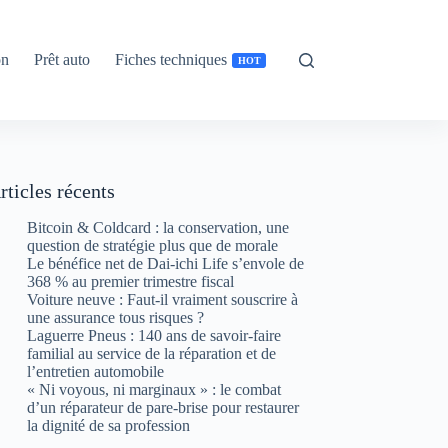
on
Prêt auto
Fiches techniques
HOT
rticles récents
Bitcoin & Coldcard : la conservation, une
question de stratégie plus que de morale
Le bénéfice net de Dai-ichi Life s’envole de
368 % au premier trimestre fiscal
Voiture neuve : Faut-il vraiment souscrire à
une assurance tous risques ?
Laguerre Pneus : 140 ans de savoir-faire
familial au service de la réparation et de
l’entretien automobile
« Ni voyous, ni marginaux » : le combat
d’un réparateur de pare-brise pour restaurer
la dignité de sa profession