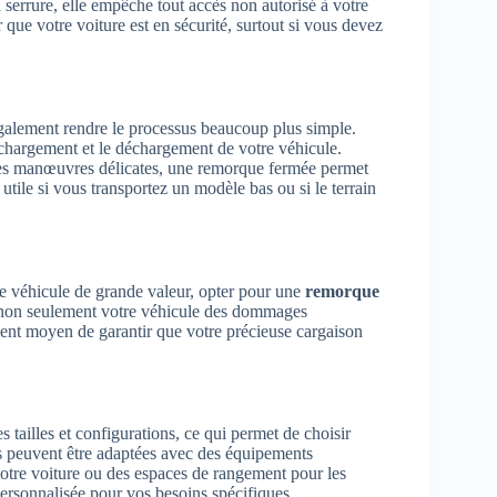
a serrure, elle empêche tout accès non autorisé à votre
 que votre voiture est en sécurité, surtout si vous devez
galement rendre le processus beaucoup plus simple.
 chargement et le déchargement de votre véhicule.
des manœuvres délicates, une remorque fermée permet
 utile si vous transportez un modèle bas ou si le terrain
re véhicule de grande valeur, opter pour une
remorque
 non seulement votre véhicule des dommages
lent moyen de garantir que votre précieuse cargaison
 tailles et configurations, ce qui permet de choisir
s peuvent être adaptées avec des équipements
votre voiture ou des espaces de rangement pour les
personnalisée pour vos besoins spécifiques.