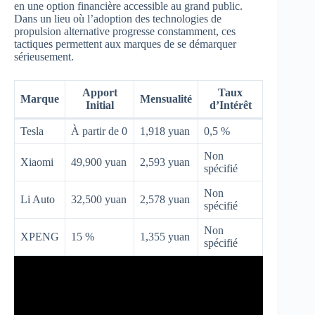
en une option financière accessible au grand public.
Dans un lieu où l’adoption des technologies de
propulsion alternative progresse constamment, ces
tactiques permettent aux marques de se démarquer
sérieusement.
Apport
Taux
Marque
Mensualité
Initial
d’Intérêt
Tesla
À partir de 0
1,918 yuan
0,5 %
Non
Xiaomi
49,900 yuan
2,593 yuan
spécifié
Non
Li Auto
32,500 yuan
2,578 yuan
spécifié
Non
XPENG
15 %
1,355 yuan
spécifié